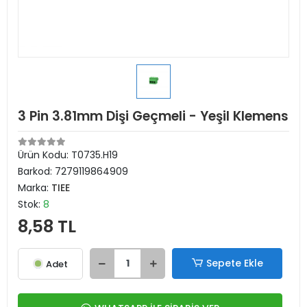
3 Pin 3.81mm Dişi Geçmeli - Yeşil Klemens
Ürün Kodu:
T0735.H19
Barkod:
7279119864909
Marka:
TIEE
Stok:
8
8,58 TL
Sepete Ekle
Adet