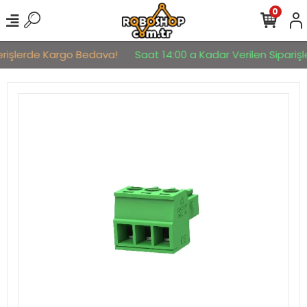
0
erişlerde Kargo Bedava!
Saat 14:00 a Kadar Verilen Siparişle