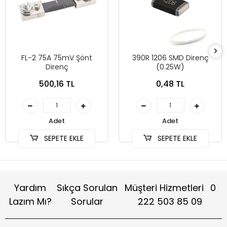
FL-2 75A 75mV Şönt
390R 1206 SMD Direnç
Direnç
(0.25W)
500,16 TL
0,48 TL
Adet
Adet
SEPETE EKLE
SEPETE EKLE
Yardım
Sıkça Sorulan
Müşteri Hizmetleri
0
Lazım Mı?
Sorular
222 503 85 09