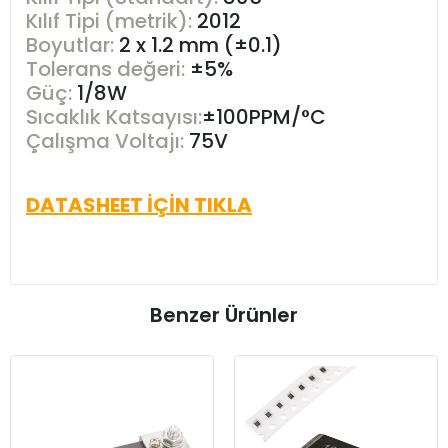
Kılıf Tipi (metrik):
2012
Boyutlar:
2 x 1.2 mm (±0.1)
Tolerans değeri:
±5%
Güç:
1/8W
S
ıcaklık Katsayısı:
±100PPM/°C
Çalışma Voltajı:
75V
DATASHEET İÇİN TIKLA
Benzer Ürünler