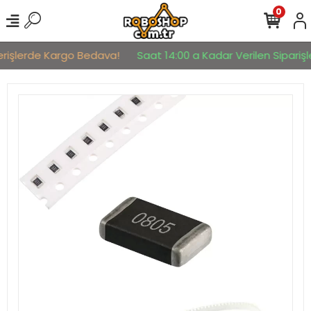
0
erişlerde Kargo Bedava!
Saat 14:00 a Kadar Verilen Siparişle