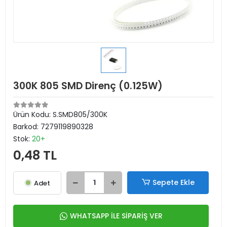
300K 805 SMD Direnç (0.125W)
Ürün Kodu:
S.SMD805/300K
Barkod:
7279119890328
Stok:
20+
0,48 TL
Sepete Ekle
Adet
WHATSAPP İLE SİPARİŞ VER