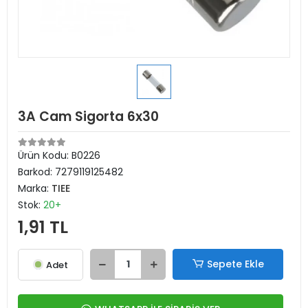
3A Cam Sigorta 6x30
Ürün Kodu:
B0226
Barkod:
7279119125482
Marka:
TIEE
Stok:
20+
1,91 TL
Sepete Ekle
Adet