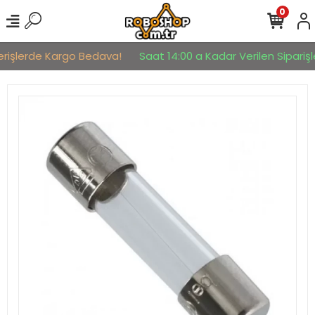
0
erişlerde Kargo Bedava!
Saat 14:00 a Kadar Verilen Siparişle