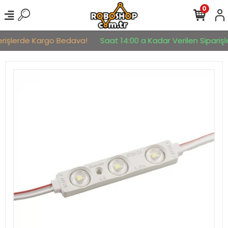
0
erişlerde Kargo Bedava!
Saat 14:00 a Kadar Verilen Siparişle