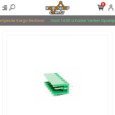
0
erişlerde Kargo Bedava!
Saat 14:00 a Kadar Verilen Siparişle