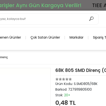
r Aynı Gün Kargoya Verilir!
TIEE Ar-G
lenen Ürünler
Çok Satan Ürünler
Markalar
Sipariş 
irenç
68K 805 SMD Direnç (
Ürün Kodu:
S.SMD805/68K
Barkod:
7279119805100
Stok:
20+
0,48 TL