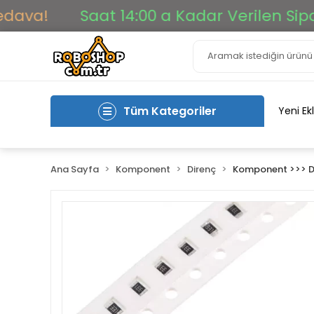
a!
Saat 14:00 a Kadar Verilen Siparişle
Tüm Kategoriler
Yeni Ek
Ana Sayfa
Komponent
Direnç
Komponent >>> D