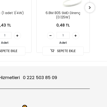
ç (1 adet 1/4W)
6.8M 805 SMD Direnç
4
(0.125W)
1,43 TL
0,48 TL
Adet
Adet
EPETE EKLE
SEPETE EKLE
Hizmetleri
0 222 503 85 09