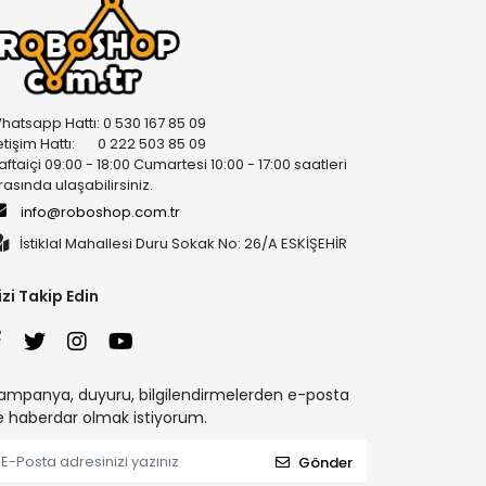
hatsapp Hattı: 0 530 167 85 09
letişim Hattı: 0 222 503 85 09
aftaiçi 09:00 - 18:00 Cumartesi 10:00 - 17:00 saatleri
rasında ulaşabilirsiniz.
info@roboshop.com.tr
İstiklal Mahallesi Duru Sokak No: 26/A ESKİŞEHİR
izi Takip Edin
ampanya, duyuru, bilgilendirmelerden e-posta
le haberdar olmak istiyorum.
Gönder