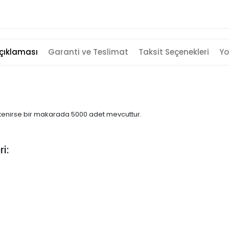
çıklaması
Garanti ve Teslimat
Taksit Seçenekleri
Yo
 istenirse bir makarada 5000 adet mevcuttur.
ri: