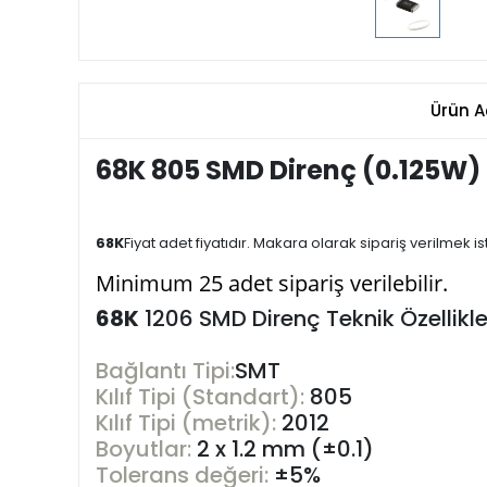
Ürün A
68K 805 SMD Direnç (0.125W)
68
K
Fiyat adet fiyatıdır. Makara olarak sipariş verilmek
Minimum 25 adet sipariş verilebilir.
68K
1206 SMD Direnç Teknik Özellikle
Bağlantı Tipi:
SMT
Kılıf Tipi (Standart):
805
Kılıf Tipi (metrik):
2012
Boyutlar:
2 x 1.2 mm (±0.1)
Tolerans değeri:
±5%