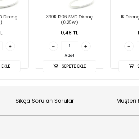
D Direnç
330R 1206 SMD Direnç
1K Diren
)
(0.25W)
L
0,48 TL
Adet
 EKLE
SEPETE EKLE
S
Sıkça Sorulan Sorular
Müşteri 