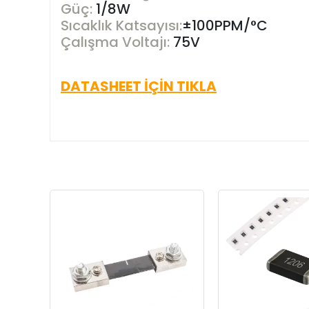
Güç:
1/8W
S
ıcaklık Katsayısı:
±100PPM/°C
Çalışma Voltajı:
75V
DATASHEET İÇİN TIKLA