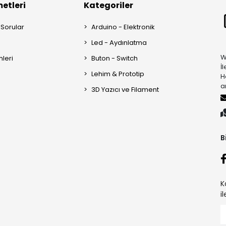
etleri
Kategoriler
 Sorular
Arduino - Elektronik
Led - Aydınlatma
W
mleri
Buton - Switch
İ
Lehim & Prototip
H
a
3D Yazıcı ve Filament
B
K
i