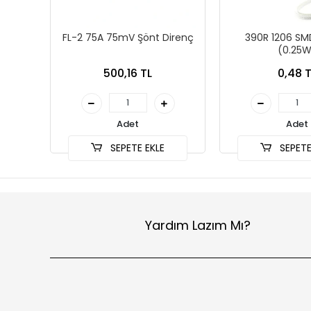
FL-2 75A 75mV Şönt Direnç
390R 1206 SM
(0.25W
500,16 TL
0,48 T
Adet
Adet
SEPETE EKLE
SEPETE
Yardım Lazım Mı?