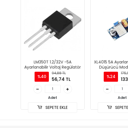
LM350T 1.2/32V -5A
XL4015 5A Ayarlana
Ayarlanabilir Voltaj Regülatör
Düşürücü Modü
94,88 TL
175,
%40
%24
56,74 TL
133
Adet
Adet
SEPETE EKLE
SEPETE