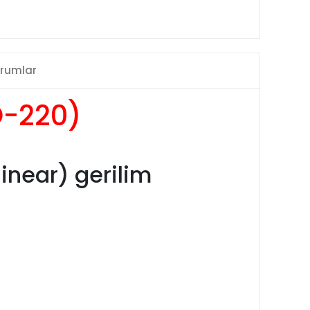
rumlar
O-220)
linear) gerilim