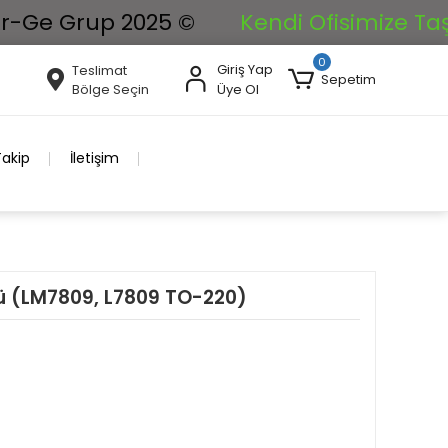
 Grup 2025 ©
Kendi Ofisimize Taşınıyor
0
Giriş Yap
Teslimat
Sepetim
Bölge Seçin
Üye Ol
Takip
İletişim
rü (LM7809, L7809 TO-220)