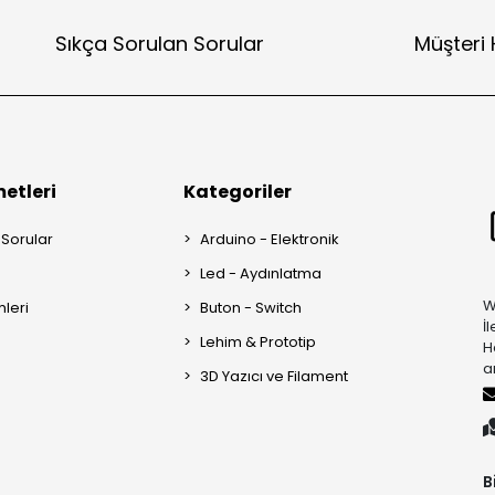
Sıkça Sorulan Sorular
Müşteri 
etleri
Kategoriler
 Sorular
Arduino - Elektronik
Led - Aydınlatma
W
mleri
Buton - Switch
İ
Lehim & Prototip
H
a
3D Yazıcı ve Filament
B