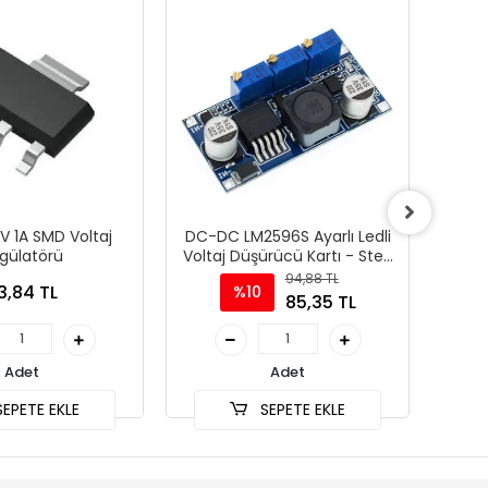
V 1A SMD Voltaj
DC-DC LM2596S Ayarlı Ledli
L
gülatörü
Voltaj Düşürücü Kartı - Step
Re
Down
94,88 TL
3,84 TL
%10
85,35 TL
Adet
Adet
EPETE EKLE
SEPETE EKLE