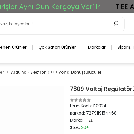
 Aynı Gün Kargoya Verilir!
TIEE Ar-Ge
lenen Ürünler
Çok Satan Ürünler
Markalar
Sipariş 
er
Arduino - Elektronik >>> Voltaj Dönüştürücüler
7809 Voltaj Regülatö
Ürün Kodu:
B0024
Barkod:
7279119154468
Marka:
TIEE
Stok:
20+