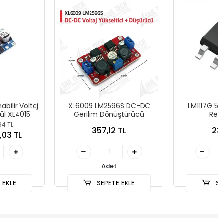
bilir Voltaj
XL6009 LM2596S DC-DC
LM1117G 5
l XL4015
Gerilim Dönüştürücü
Re
94 TL
357,12 TL
2
,03 TL
Adet
 EKLE
SEPETE EKLE
S