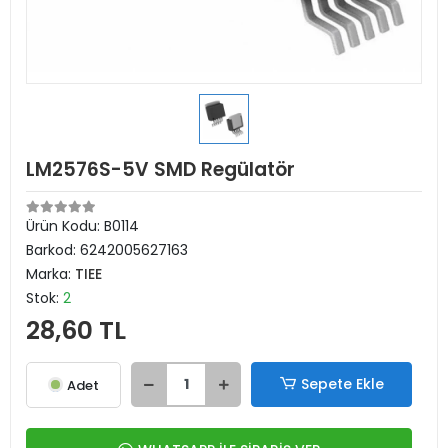
LM2576S-5V SMD Regülatör
Ürün Kodu:
B0114
Barkod:
6242005627163
Marka:
TIEE
Stok:
2
28,60 TL
Sepete Ekle
Adet