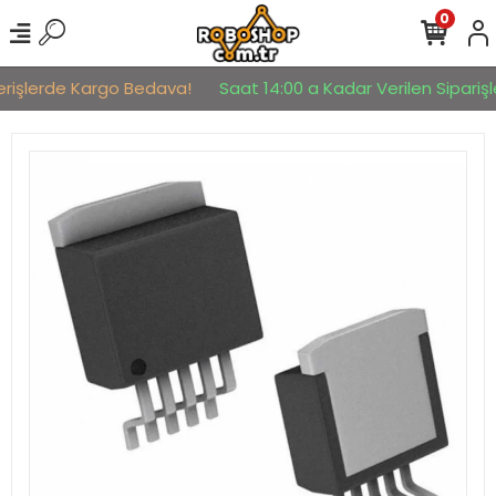
0
erişlerde Kargo Bedava!
Saat 14:00 a Kadar Verilen Siparişle