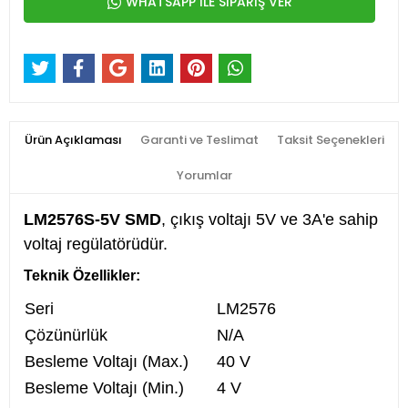
WHATSAPP İLE SİPARİŞ VER
Ürün Açıklaması
Garanti ve Teslimat
Taksit Seçenekleri
Yorumlar
LM2576S-5V SMD
, çıkış voltajı 5V ve 3A'e sahip
voltaj regülatörüdür.
Teknik Özellikler:
Seri
LM2576
Çözünürlük
N/A
Besleme Voltajı (Max.)
40 V
Besleme Voltajı (Min.)
4 V