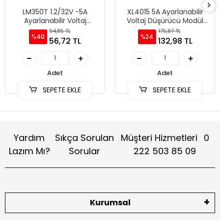
LM350T 1.2/32V -5A
XL4015 5A Ayarlanabilir
Ayarlanabilir Voltaj
Voltaj Düşürücü Modül
Regülatör
XL4015
94,85 TL
175,87 TL
%40
%24
56,72 TL
132,98 TL
Adet
Adet
SEPETE EKLE
SEPETE EKLE
Yardım
Sıkça Sorulan
Müşteri Hizmetleri
0
Lazım Mı?
Sorular
222 503 85 09
Kurumsal