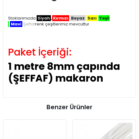
Stoklarımızda
Siyah
,
Kırmızı
Beyaz
Sarı
Yeşil
Mavi
Şeffaf
renk çeşitlerimiz mevcuttur.
Paket İçeriği:
1 metre 8mm çapında
(ŞEFFAF) makaron
Benzer Ürünler