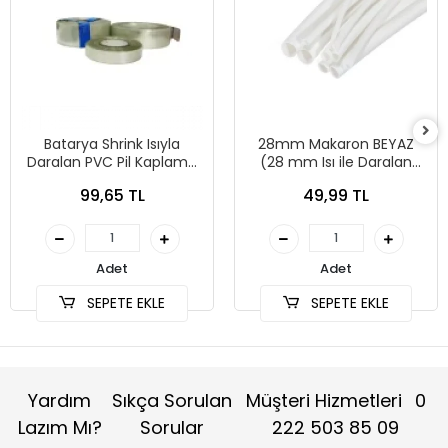
Batarya Shrink Isıyla
28mm Makaron BEYAZ
Daralan PVC Pil Kaplama
(28 mm Isı ile Daralan
Makaronu 120x0.08mm - 1
Kablo Makaronu) - 1
99,65 TL
49,99 TL
Metre Şeffaf
metre
Adet
Adet
SEPETE EKLE
SEPETE EKLE
Yardım
Sıkça Sorulan
Müşteri Hizmetleri
0
Lazım Mı?
Sorular
222 503 85 09