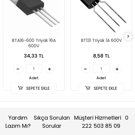
BTA16-600 Triyak 16A
BT131 Triyak 1A 600V
600V
34,33 TL
8,58 TL
Adet
Adet
SEPETE EKLE
SEPETE EKLE
Yardım
Sıkça Sorulan
Müşteri Hizmetleri
0
Lazım Mı?
Sorular
222 503 85 09