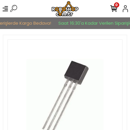
0
verişlerde Kargo Bedava!
Saat 16:30'a Kadar Verilen Siparişle