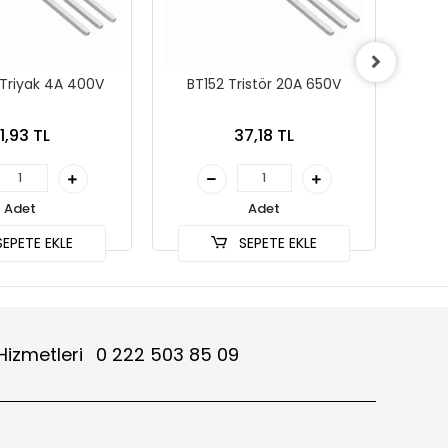
Triyak 4A 400V
BT152 Tristör 20A 650V
B
1,93 TL
37,18 TL
Adet
Adet
EPETE EKLE
SEPETE EKLE
Hizmetleri
0 222 503 85 09