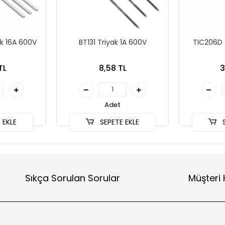
k 16A 600V
BT131 Triyak 1A 600V
TIC206D 
TL
8,58 TL
3
Adet
 EKLE
SEPETE EKLE
S
Sıkça Sorulan Sorular
Müşteri 