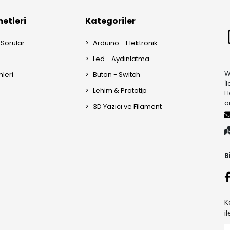
etleri
Kategoriler
 Sorular
Arduino - Elektronik
Led - Aydınlatma
W
mleri
Buton - Switch
İ
Lehim & Prototip
H
a
3D Yazıcı ve Filament
B
K
i