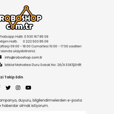
hatsapp Hattı: 0 530 167 85 09
letişim Hattı: 0 222 503 85 09
aftaiçi 09:00 - 18:00 Cumartesi 10:00 - 17:00 saatleri
rasında ulaşabilirsiniz.
info@roboshop.com.tr
İstiklal Mahallesi Duru Sokak No: 26/A ESKİŞEHİR
izi Takip Edin
ampanya, duyuru, bilgilendirmelerden e-posta
le haberdar olmak istiyorum.