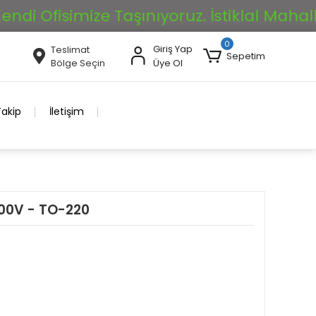
 Ofisimize Taşınıyoruz. İstiklal Mahallesi 
0
Giriş Yap
Teslimat
Sepetim
Bölge Seçin
Üye Ol
Takip
İletişim
400V - TO-220