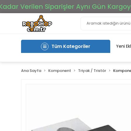
r Verilen Siparişler Aynı Gün Kargoya Veri
Tüm Kategoriler
Yeni Ek
Ana Sayfa
Komponent
Triyak / Tristör
Komponen