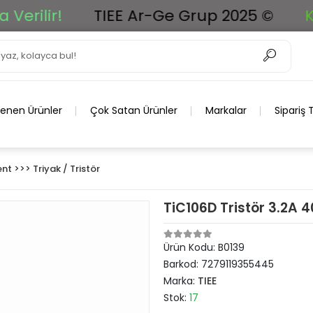
lir!
TIEE Ar-Ge Grup 2025 ©
Kendi
lenen Ürünler
Çok Satan Ürünler
Markalar
Sipariş 
t >>> Triyak / Tristör
TiC106D Tristör 3.2A 
Ürün Kodu:
B0139
Barkod:
7279119355445
Marka:
TIEE
Stok:
17