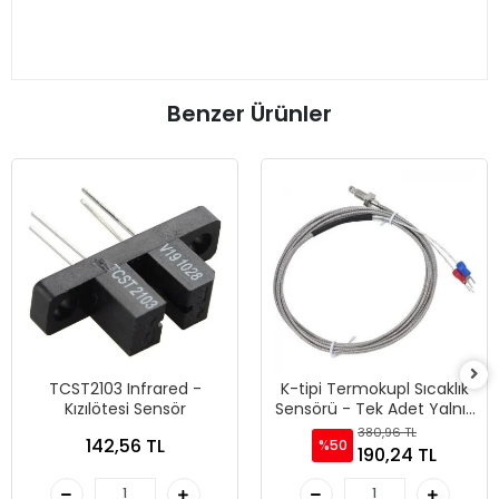
Benzer Ürünler
TCST2103 Infrared -
K-tipi Termokupl Sıcaklık
Kızılötesi Sensör
Sensörü - Tek Adet Yalnız
Sensör
380,96 TL
142,56 TL
%50
190,24 TL