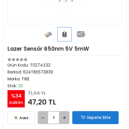
Lazer Sensör 650nm 5V 5mW
Ürün Kodu:
T0274.E32
Barkod:
624TIEE572839
Marka:
TIEE
Stok:
20
71,04 TL
%34
47,20 TL
indirim
Sepete Ekle
Adet