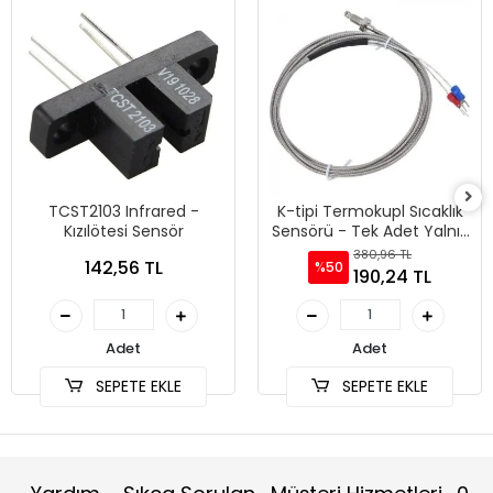
TCST2103 Infrared -
K-tipi Termokupl Sıcaklık
Kızılötesi Sensör
Sensörü - Tek Adet Yalnız
Sensör
380,96 TL
142,56 TL
%50
190,24 TL
Adet
Adet
SEPETE EKLE
SEPETE EKLE