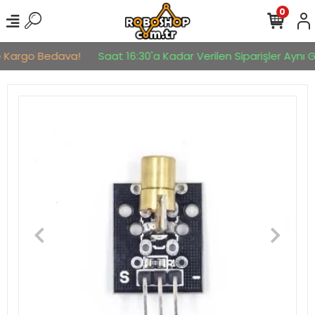
0
e Kargo Bedava!
Saat 16:30'a Kadar Verilen Siparişler Aynı Gü