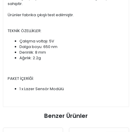
sahiptir.
Ürünler fabrika çıkışlı test edilmiştir.
TEKNİK ÖZELLİKLER:
Çalışma voltajı: 5V
Dalga boyu: 650 nm
Derinlik: 8 mm
Ağırlık: 2.2g
PAKET İÇERİĞİ:
1 x Lazer Sensör Modülü
Benzer Ürünler