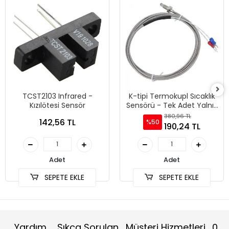
TCST2103 Infrared -
K-tipi Termokupl Sıcaklık
Kızılötesi Sensör
Sensörü - Tek Adet Yalnız
Sensör
380,96 TL
142,56 TL
%50
190,24 TL
Adet
Adet
SEPETE EKLE
SEPETE EKLE
Yardım
Sıkça Sorulan
Müşteri Hizmetleri
0