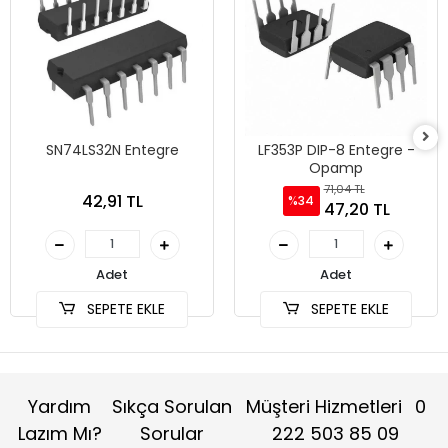
SN74LS32N Entegre
LF353P DIP-8 Entegre -
Opamp
71,04 TL
42,91 TL
%34
47,20 TL
Adet
Adet
SEPETE EKLE
SEPETE EKLE
Yardım
Sıkça Sorulan
Müşteri Hizmetleri
0
Lazım Mı?
Sorular
222 503 85 09