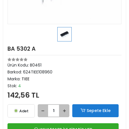
BA 5302 A
Ürün Kodu:
B0461
Barkod:
624TIEE108960
Marka:
TIEE
Stok:
4
142,56 TL
Sepete Ekle
Adet