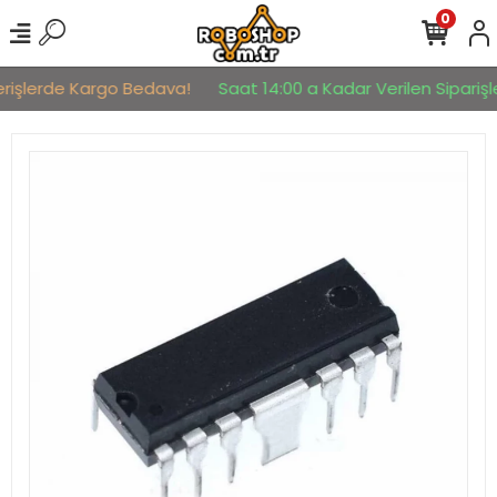
0
erişlerde Kargo Bedava!
Saat 14:00 a Kadar Verilen Siparişle