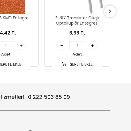
AS SMD Entegre
EL817 Transistör Çıkışlı
LM
Optokuplör Entegresi
Kanall
4,42 TL
6,68 TL
Adet
Adet
EPETE EKLE
SEPETE EKLE
Hizmetleri
0 222 503 85 09