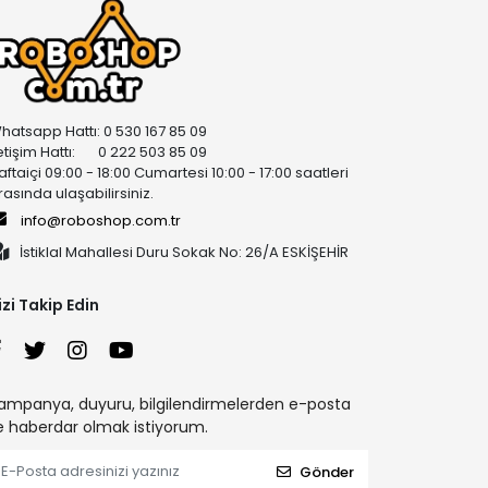
hatsapp Hattı: 0 530 167 85 09
letişim Hattı: 0 222 503 85 09
aftaiçi 09:00 - 18:00 Cumartesi 10:00 - 17:00 saatleri
rasında ulaşabilirsiniz.
info@roboshop.com.tr
İstiklal Mahallesi Duru Sokak No: 26/A ESKİŞEHİR
izi Takip Edin
ampanya, duyuru, bilgilendirmelerden e-posta
le haberdar olmak istiyorum.
Gönder