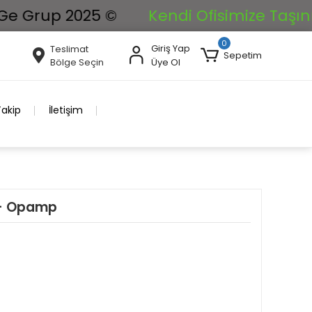
rup 2025 ©
Kendi Ofisimize Taşınıyoruz.
0
Giriş Yap
Teslimat
Sepetim
Bölge Seçin
Üye Ol
Takip
İletişim
 - Opamp