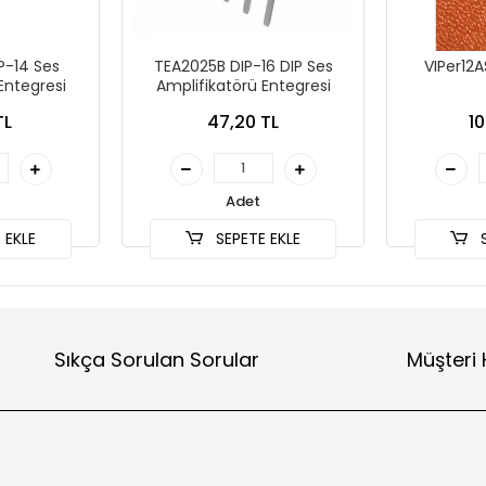
-14 Ses
TEA2025B DIP-16 DIP Ses
VIPer12
Entegresi
Amplifikatörü Entegresi
TL
47,20 TL
10
Adet
 EKLE
SEPETE EKLE
S
Sıkça Sorulan Sorular
Müşteri 