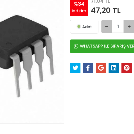
71,04 TL
%34
47,20 TL
indirim
Adet
WHATSAPP İLE SİPARİŞ VE