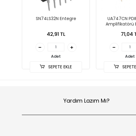
SN74LS32N Entegre
UA747CN PDIP
Amplifikatörü 
42,91 TL
71,04 
Adet
Adet
SEPETE EKLE
SEPETE
Yardım Lazım Mı?