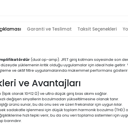
çıklaması
Garanti ve Teslimat
Taksit Seçenekleri
Yo
mplifikatördür
(dual op-amp). JFET giriş katmanı sayesinde son d
düzeyde yüklemenin kritik olduğu uygulamalar için ideal hale getirir. Y
al işleme ve aktif filtre uygulamalarında mükemmel performans gösteri
leri ve Avantajları
ipik olarak 10^12 Ω) ve ultra düşük giriş bias akımı sağlar.
 hızlı değişen sinyallerin bozulmadan yükseltilmesine olanak tanır.
liği ürünü sunar, bu da onu ses ve üzeri frekanslar için uygun kılar.
ksek sadakatle işlenmesi için düşük toplam harmonik bozulma (THD) or
işikliklerine hızlı tepki verir, bu da onu veri toplama sistemleri için uyg
p barındırır.