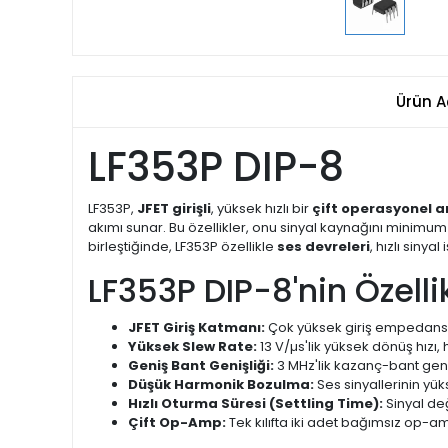
Ürün A
LF353P DIP-8
LF353P,
JFET girişli
, yüksek hızlı bir
çift operasyonel a
akımı sunar. Bu özellikler, onu sinyal kaynağını minimum 
birleştiğinde, LF353P özellikle
ses devreleri
, hızlı siny
LF353P DIP-8'nin Özellik
JFET Giriş Katmanı:
Çok yüksek giriş empedansı (t
Yüksek Slew Rate:
13 V/µs'lik yüksek dönüş hızı,
Geniş Bant Genişliği:
3 MHz'lik kazanç-bant geniş
Düşük Harmonik Bozulma:
Ses sinyallerinin yü
Hızlı Oturma Süresi (Settling Time):
Sinyal değ
Çift Op-Amp:
Tek kılıfta iki adet bağımsız op-am