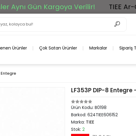
ynı Gün Kargoya Verilir!
TIEE Ar-Ge G
lenen Ürünler
Çok Satan Ürünler
Markalar
Sipariş 
Entegre
LF353P DIP-8 Entegre
Ürün Kodu:
B0198
Barkod:
624TIEE606152
Marka:
TIEE
Stok:
2