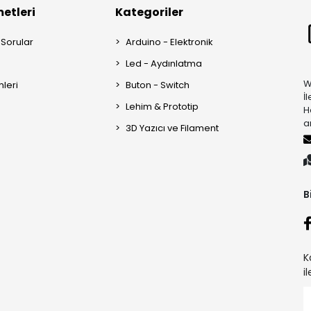
etleri
Kategoriler
 Sorular
Arduino - Elektronik
Led - Aydınlatma
W
mleri
Buton - Switch
İ
Lehim & Prototip
H
a
3D Yazıcı ve Filament
B
K
i