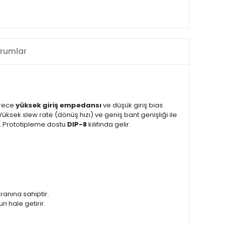
rumlar
erece
yüksek giriş empedansı
ve düşük giriş bias
üksek slew rate (dönüş hızı) ve geniş bant genişliği ile
r. Prototipleme dostu
DIP-8
kılıfında gelir.
anına sahiptir.
un hale getirir.