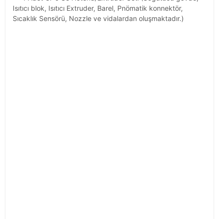
Isıtıcı blok, Isıtıcı Extruder,
Barel, Pnömatik konnektör,
Sıcaklık Sensörü, Nozzle ve vidalardan oluşmaktadır.)
Model: Cr-6 Se Hotend Seti
MK Nozzle Çapı: 0.4mm ( Değiştirilebilir)
Creality Cr-6 Se 3d yazıcı uyumlu extruder setidir.
Uyumlu Filament Çapı: 1.75mm
Uyumlu 3D Yazıcılar: Cr-6 Se, CR-5 Pro, CR-6 Max
Renk: Kırmızı
Yüksek Isı iletkenliğine sahiptir.
İyi uyumluluk ile kolay değiştirilmektedirÜrün İçeriği:
1 Adet Cr-6 Se Hotend/Extruder Seti (Soğutu gövde, Isıtıcı bl