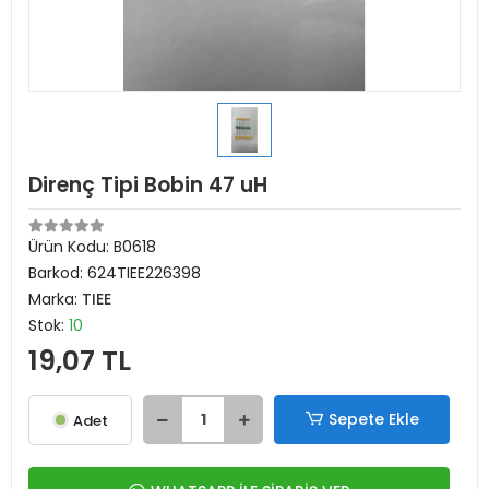
Direnç Tipi Bobin 47 uH
Ürün Kodu:
B0618
Barkod:
624TIEE226398
Marka:
TIEE
Stok:
10
19,07 TL
Sepete Ekle
Adet