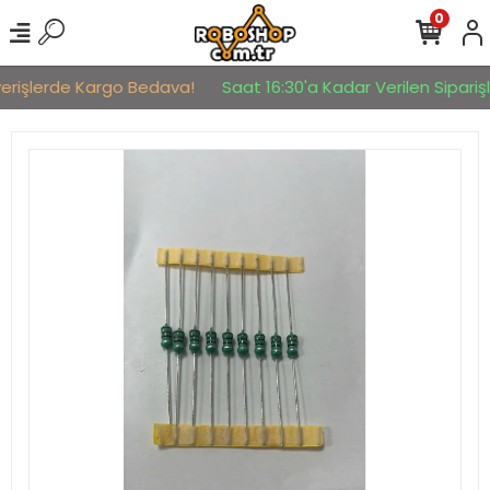
0
verişlerde Kargo Bedava!
Saat 16:30'a Kadar Verilen Siparişle