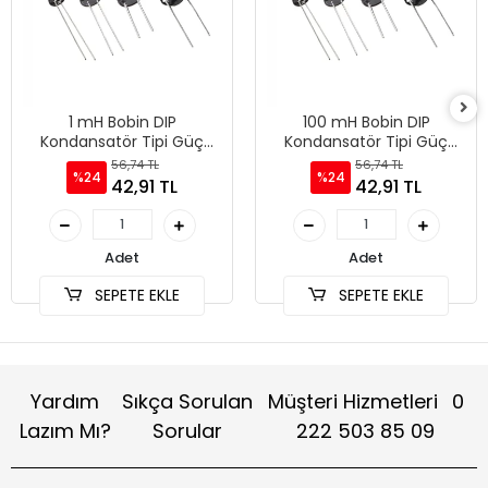
1 mH Bobin DIP
100 mH Bobin DIP
Kondansatör Tipi Güç
Kondansatör Tipi Güç
Bobini
Bobini
56,74 TL
56,74 TL
%24
%24
42,91 TL
42,91 TL
Adet
Adet
SEPETE EKLE
SEPETE EKLE
Yardım
Sıkça Sorulan
Müşteri Hizmetleri
0
Lazım Mı?
Sorular
222 503 85 09