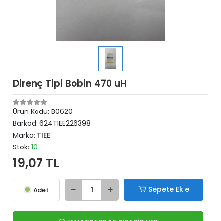
Direnç Tipi Bobin 470 uH
Ürün Kodu:
B0620
Barkod:
624TIEE226398
Marka:
TIEE
Stok:
10
19,07 TL
Sepete Ekle
Adet