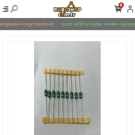
0
verişlerde Kargo Bedava!
Saat 14:00 a Kadar Verilen Siparişl