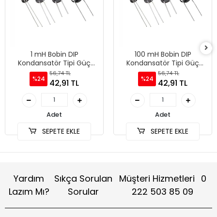
1 mH Bobin DIP
100 mH Bobin DIP
Kondansatör Tipi Güç
Kondansatör Tipi Güç
Bobini
Bobini
56,74 TL
56,74 TL
%24
%24
42,91 TL
42,91 TL
Adet
Adet
SEPETE EKLE
SEPETE EKLE
Yardım
Sıkça Sorulan
Müşteri Hizmetleri
0
Lazım Mı?
Sorular
222 503 85 09