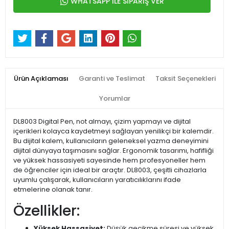
WHATSAPP İLE SİPARİŞ VER
Ürün Açıklaması
Garanti ve Teslimat
Taksit Seçenekleri
Yorumlar
DL8003 Digital Pen, not almayı, çizim yapmayı ve dijital
içerikleri kolayca kaydetmeyi sağlayan yenilikçi bir kalemdir.
Bu dijital kalem, kullanıcıların geleneksel yazma deneyimini
dijital dünyaya taşımasını sağlar. Ergonomik tasarımı, hafifliği
ve yüksek hassasiyeti sayesinde hem profesyoneller hem
de öğrenciler için ideal bir araçtır. DL8003, çeşitli cihazlarla
uyumlu çalışarak, kullanıcıların yaratıcılıklarını ifade
etmelerine olanak tanır.
Özellikler:
Yüksek Hassasiyet:
Düşük gecikme süresi ve yüksek