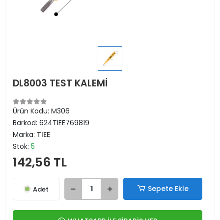
DL8003 TEST KALEMİ
Ürün Kodu:
M306
Barkod:
624TIEE769819
Marka:
TIEE
Stok:
5
142,56 TL
Sepete Ekle
Adet