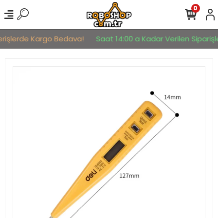
0
erişlerde Kargo Bedava!
Saat 14:00 a Kadar Verilen Siparişle