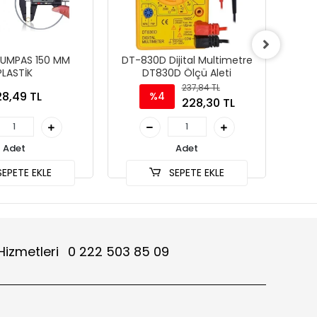
 KUMPAS 150 MM
DT-830D Dijital Multimetre
Serv
PLASTİK
DT830D Ölçü Aleti
237,84 TL
8,49 TL
%4
228,30 TL
Adet
Adet
EPETE EKLE
SEPETE EKLE
Hizmetleri
0 222 503 85 09