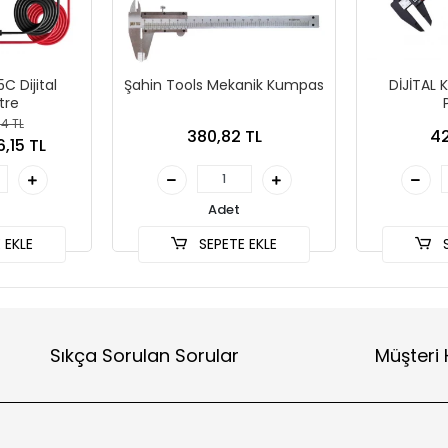
 Dijital
Şahin Tools Mekanik Kumpas
DİJİTAL
tre
14 TL
380,82 TL
42
,15 TL
Adet
 EKLE
SEPETE EKLE
S
Sıkça Sorulan Sorular
Müşteri 