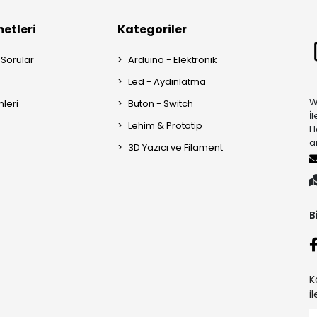
etleri
Kategoriler
 Sorular
Arduino - Elektronik
Led - Aydınlatma
W
mleri
Buton - Switch
İ
Lehim & Prototip
H
a
3D Yazıcı ve Filament
B
K
i