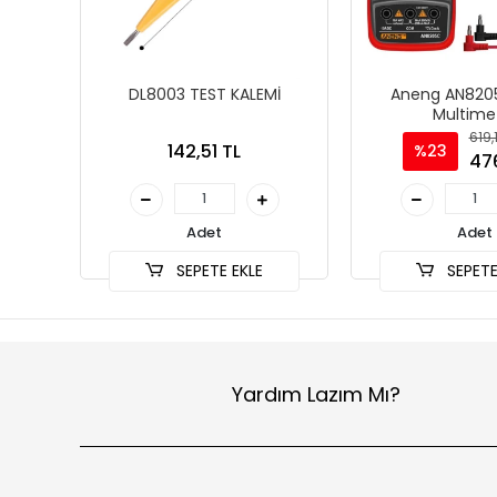
DL8003 TEST KALEMİ
Aneng AN8205C
Multime
619,
142,51 TL
%23
476
Adet
Adet
SEPETE EKLE
SEPETE
Yardım Lazım Mı?