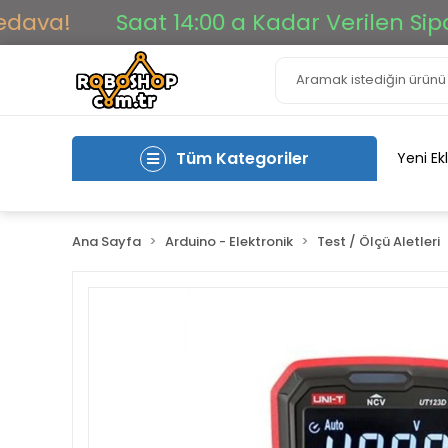
a!
Saat 14:00 a Kadar Verilen Siparişl
Tüm Kategoriler
Yeni Ek
Ana Sayfa
Arduino - Elektronik
Test / Ölçü Aletleri