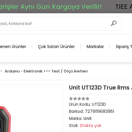
er Aynı Gün Kargoya Verilir!
TIEE Ar-G
lenen Ürünler
Çok Satan Ürünler
Markalar
Sipariş 
Arduino - Elektronik >>> Test / Ölçü Aletleri
Unit UT123D True Rms Ak
Ürün Kodu:
UT123D
Barkod:
7279119683951
Marka:
Unit
Stok:
Stokta yok