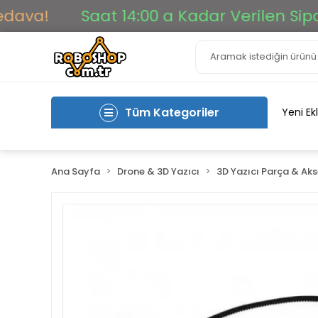
a!
Saat 14:00 a Kadar Verilen Siparişle
Tüm Kategoriler
Yeni Ek
Ana Sayfa
Drone & 3D Yazıcı
3D Yazıcı Parça & Ak