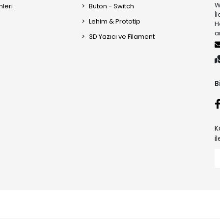
W
mleri
Buton - Switch
İ
Lehim & Prototip
H
a
3D Yazıcı ve Filament
B
K
i