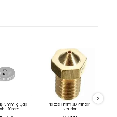
iş, 5mm İç Çap
Nozzle 1 mm 3D Printer
3D
ak - 10mm
Extruder