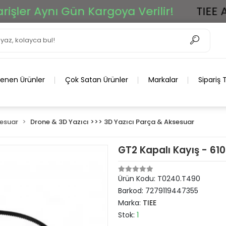
r Aynı Gün Kargoya Verilir!
TIEE Ar-G
lenen Ürünler
Çok Satan Ürünler
Markalar
Sipariş 
sesuar
Drone & 3D Yazıcı >>> 3D Yazıcı Parça & Aksesuar
GT2 Kapalı Kayış - 6
Ürün Kodu:
T0240.T490
Barkod:
7279119447355
Marka:
TIEE
Stok:
1