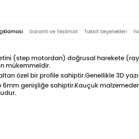
çıklaması
Garanti ve Teslimat
Taksit Seçenekleri
Yo
tini (step motordan) doğrusal harekete (ray
için mükemmeldir.
tan özel bir profile sahiptir.Genellikle 3D yazı
 6mm genişliğe sahiptir.Kauçuk malzemeden 
ludur.