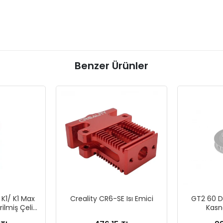
Benzer Ürünler
K1/ K1 Max
Creality CR6-SE Isı Emici
GT2 60 D
ilmiş Çelik
Kasn
e