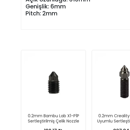
Genişlik: 6mm
Pitch: 2mm
0.2mm Bambu Lab X1-P1P
0.2mm Creality 
Sertleştirilmiş Çelik Nozzle
Uyumlu Sertleştir
Nozzl