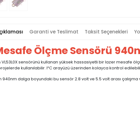
çıklaması
Garanti ve Teslimat
Taksit Seçenekleri
Yo
Mesafe Ölçme Sensörü 940
n VL53L0X sensörünü kullanan yüksek hassasiyetli bir lazer mesafe ölç
projelerde kullanılabilir. I²C arayüzü üzerinden kolayca kontrol edileb
0nm dalga boyundaki bu sensör 2.8 volt ve 5.5 volt arası çalışma voltaj