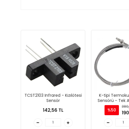
TCST2103 Infrared - Kızılötesi
K-tipi Termokup
Sensör
Sensörü - Tek A
Sensö
380,
142,56 TL
%50
190