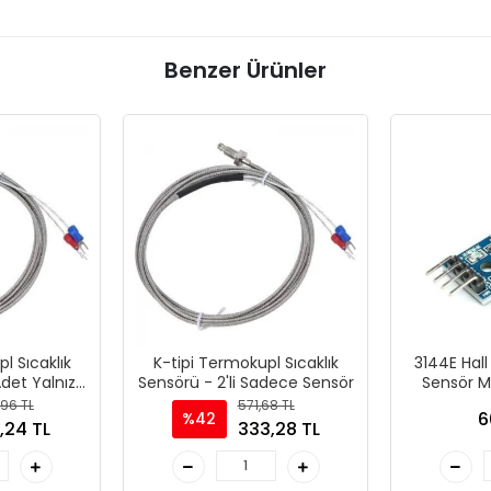
Benzer Ürünler
l Sıcaklık
K-tipi Termokupl Sıcaklık
3144E Hall
det Yalnız
Sensörü - 2'li Sadece Sensör
Sensör M
r
U
96 TL
571,68 TL
6
%42
,24 TL
333,28 TL