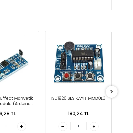
 Effect Manyetik
ISD1820 SES KAYIT MODÜLÜ
VO
odülü (Arduino
yumlu)
6,28 TL
190,24 TL