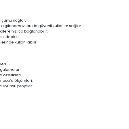
lçümü sağlar.
algılanamaz, bu da güvenli kullanım sağlar.
ilere hızlıca bağlanabilir.
n idealdir.
rinde kullanılabilir.
eri.
ygulamaları.
 özellikleri.
mesafe ölçümleri.
le uyumlu projeler.