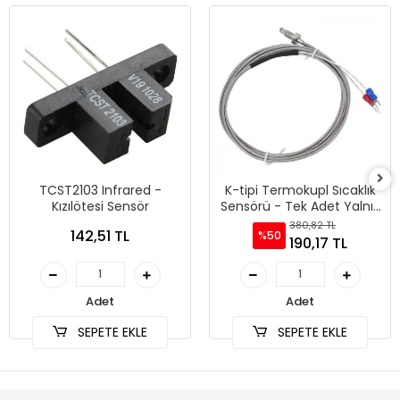
TCST2103 Infrared -
K-tipi Termokupl Sıcaklık
Kızılötesi Sensör
Sensörü - Tek Adet Yalnız
Sensör
380,82 TL
142,51 TL
%50
190,17 TL
Adet
Adet
SEPETE EKLE
SEPETE EKLE