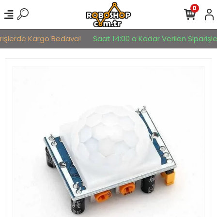
0
rişlerde Kargo Bedava!
Saat 14:00 a Kadar Verilen Siparişler