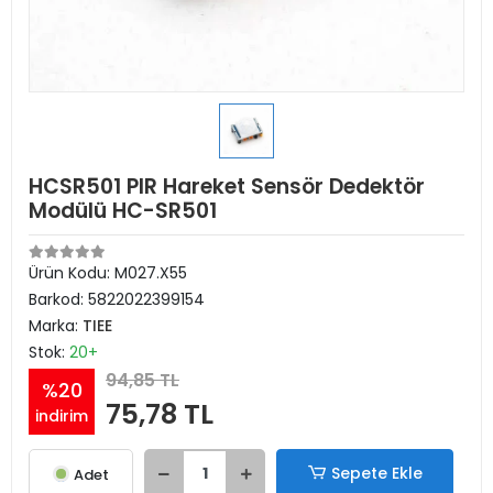
HCSR501 PIR Hareket Sensör Dedektör
Modülü HC-SR501
Ürün Kodu:
M027.X55
Barkod:
5822022399154
Marka:
TIEE
Stok:
20+
94,85 TL
%20
75,78 TL
indirim
Sepete Ekle
Adet