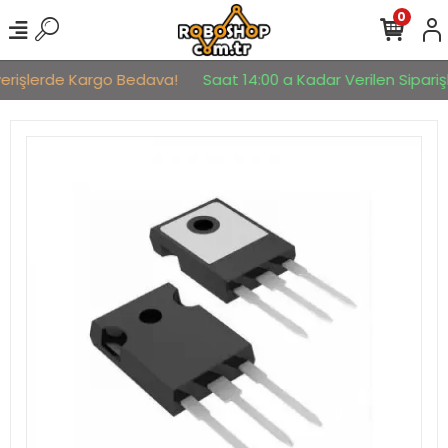
0
verişlerde Kargo Bedava!
Saat 14:00 a Kadar Verilen Siparişl