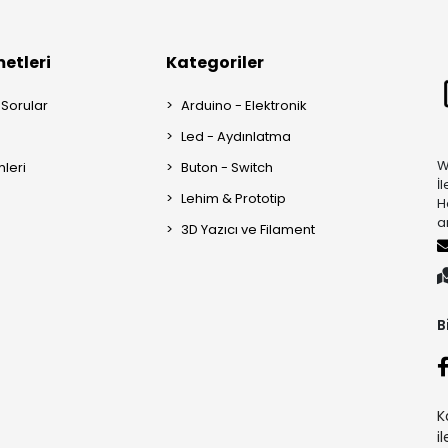
etleri
Kategoriler
 Sorular
Arduino - Elektronik
Led - Aydınlatma
W
mleri
Buton - Switch
İ
Lehim & Prototip
H
a
3D Yazıcı ve Filament
B
K
i