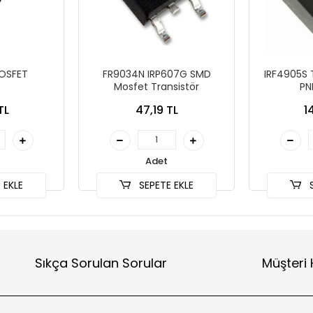
OSFET
FR9034N IRP607G SMD
IRF4905S
Mosfet Transistör
PN
TL
47,19 TL
1
Adet
 EKLE
SEPETE EKLE
S
Sıkça Sorulan Sorular
Müşteri 