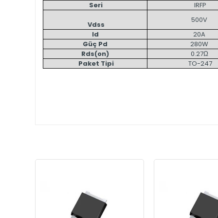
Seri
IRFP
500V
Vdss
Id
20A
Güç Pd
280W
Rds(on)
0.27Ω
Paket Tipi
TO-247