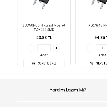
SUD50N06 N Kanal Mosfet
IRLR7843 M
TO-252 SMD
23,83 TL
94,85 
Adet
Adet
SEPETE EKLE
SEPETE
Yardım Lazım Mı?