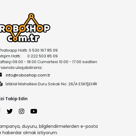
hatsapp Hattı: 0 530 167 85 09
letişim Hattı: 0 222 503 85 09
aftaiçi 09:00 - 18:00 Cumartesi 10:00 - 17:00 saatleri
rasında ulaşabilirsiniz.
info@roboshop.com.tr
İstiklal Mahallesi Duru Sokak No: 26/A ESKİŞEHİR
izi Takip Edin
ampanya, duyuru, bilgilendirmelerden e-posta
le haberdar olmak istiyorum.