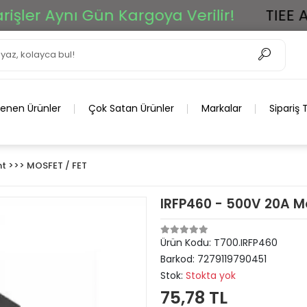
er Aynı Gün Kargoya Verilir!
TIEE Ar-
lenen Ürünler
Çok Satan Ürünler
Markalar
Sipariş 
 >>> MOSFET / FET
IRFP460 - 500V 20A M
Ürün Kodu:
T700.IRFP460
Barkod:
7279119790451
Stok:
Stokta yok
75,78 TL