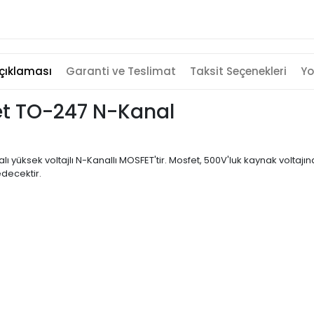
çıklaması
Garanti ve Teslimat
Taksit Seçenekleri
Yo
et TO-247 N-Kanal
 yüksek voltajlı N-Kanallı MOSFET'tir. Mosfet, 500V'luk kaynak voltajın
edecektir.