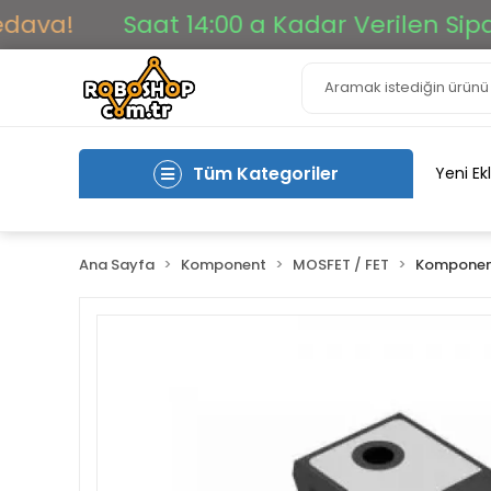
va!
Saat 14:00 a Kadar Verilen Siparişl
Tüm Kategoriler
Yeni Ek
Ana Sayfa
Komponent
MOSFET / FET
Komponent