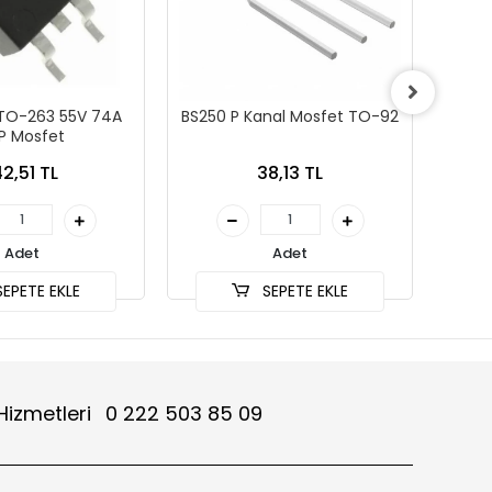
 TO-263 55V 74A
BS250 P Kanal Mosfet TO-92
IRFP
P Mosfet
42,51 TL
38,13 TL
Adet
Adet
EPETE EKLE
SEPETE EKLE
Hizmetleri
0 222 503 85 09