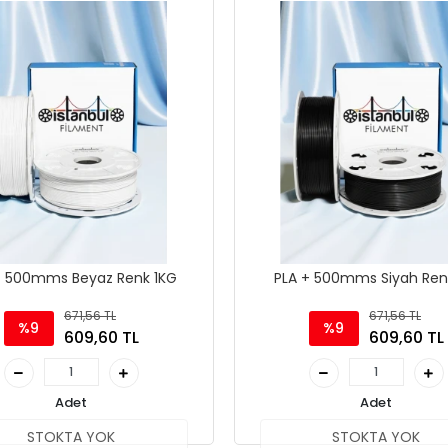
+ 500mms Beyaz Renk 1KG
PLA + 500mms Siyah Ren
671,56 TL
671,56 TL
%9
%9
609,60 TL
609,60 TL
Adet
Adet
STOKTA YOK
STOKTA YOK