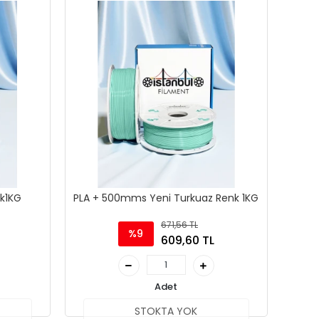
k1KG
PLA + 500mms Yeni Turkuaz Renk 1KG
671,56 TL
%9
609,60 TL
Adet
STOKTA YOK