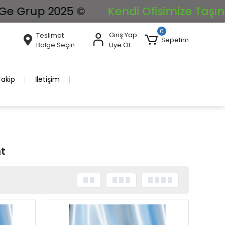
p 2025 ©
Kendi Ofisimize Taşınıyoruz. İ
0
Giriş Yap
Teslimat
Sepetim
Bölge Seçin
Üye Ol
Takip
İletişim
nt