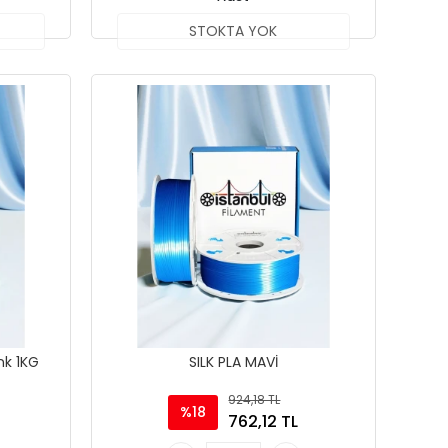
STOKTA YOK
k 1KG
SILK PLA MAVİ
924,18 TL
%18
762,12 TL