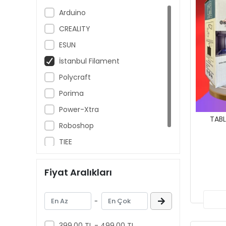
Arduino
CREALITY
ESUN
İstanbul Filament
Polycraft
Porima
Power-Xtra
TABL
Roboshop
TIEE
Unit
Fiyat Aralıkları
-
399,00 TL - 499,00 TL