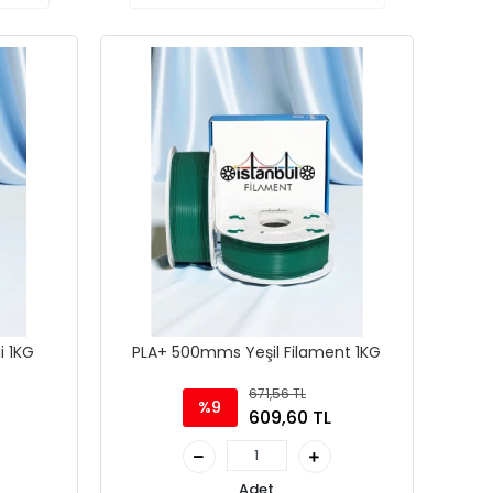
i 1KG
PLA+ 500mms Yeşil Filament 1KG
671,56 TL
%9
609,60 TL
Adet