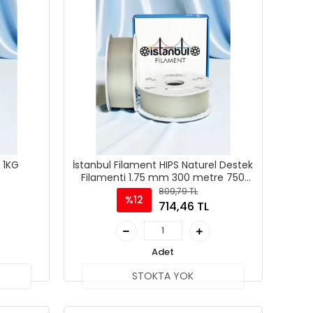
 1KG
İstanbul Filament HIPS Naturel Destek
Filamenti 1.75 mm 300 metre 750
grm
809,79 TL
%12
714,46 TL
Adet
STOKTA YOK