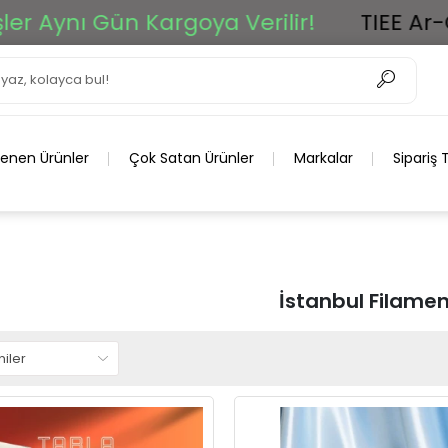
ı Gün Kargoya Verilir!
TIEE Ar-Ge Gru
lenen Ürünler
Çok Satan Ürünler
Markalar
Sipariş 
İstanbul Filame