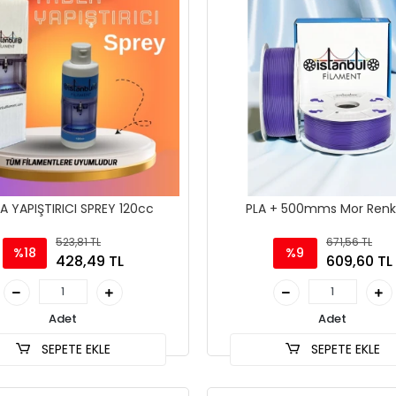
A YAPIŞTIRICI SPREY 120cc
PLA + 500mms Mor Renk
523,81 TL
671,56 TL
%18
%9
428,49 TL
609,60 TL
Adet
Adet
SEPETE EKLE
SEPETE EKLE