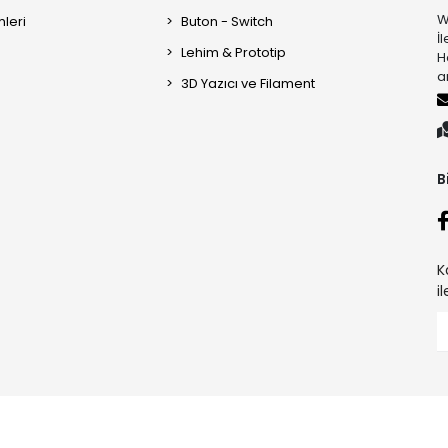
W
mleri
Buton - Switch
İ
Lehim & Prototip
H
a
3D Yazıcı ve Filament
B
K
i