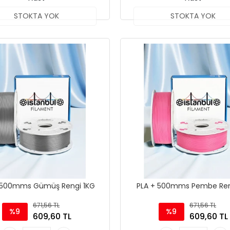
STOKTA YOK
STOKTA YOK
 500mms Gümüş Rengi 1KG
PLA + 500mms Pembe Ren
671,56 TL
671,56 TL
%9
%9
609,60 TL
609,60 TL