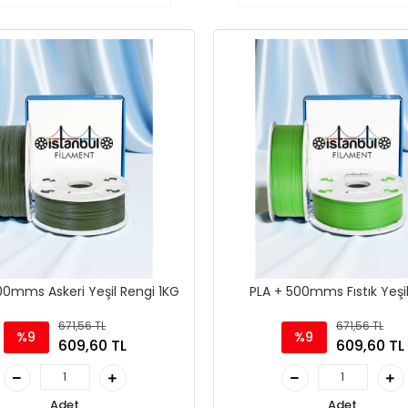
00mms Askeri Yeşil Rengi 1KG
PLA + 500mms Fıstık Yeşil
671,56 TL
671,56 TL
%9
%9
609,60 TL
609,60 TL
Adet
Adet