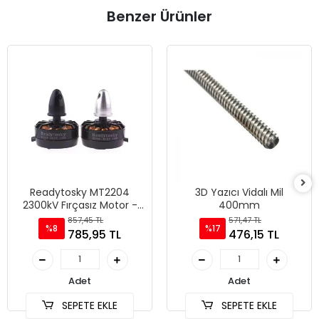
Benzer Ürünler
Readytosky MT2204
3D Yazıcı Vidalı Mil
2300kV Fırçasız Motor -
400mm
CCW
857,45 TL
571,47 TL
%8
%17
785,95 TL
476,15 TL
Adet
Adet
SEPETE EKLE
SEPETE EKLE