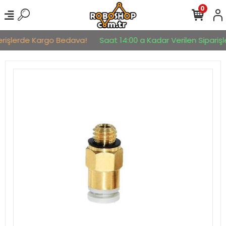
0
erişlerde Kargo Bedava!
Saat 14:00 a Kadar Verilen Siparişle