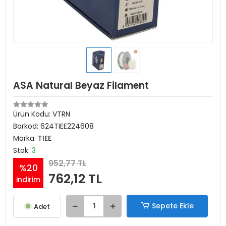
ASA Natural Beyaz Filament
Ürün Kodu:
VTRN
Barkod:
624TIEE224608
Marka:
TIEE
Stok:
3
952,77 TL
%20
762,12 TL
indirim
Sepete Ekle
Adet