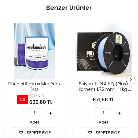
Benzer Ürünler
PLA + 500mms Mor Renk
Polycraft PLA HQ (Plus)
1KG
Filament 1.75 mm - 1 kg -
Bebek Mavisi
671,56 TL
671,56 TL
%9
609,60 TL
Adet
Adet
SEPETE EKLE
SEPETE EKLE