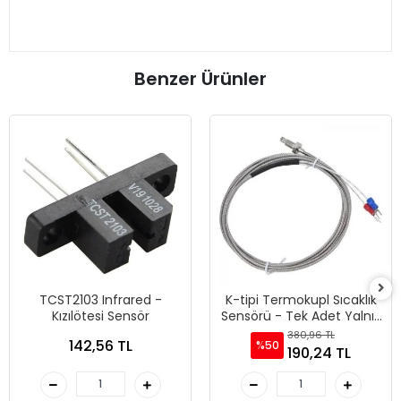
Benzer Ürünler
TCST2103 Infrared -
K-tipi Termokupl Sıcaklık
Kızılötesi Sensör
Sensörü - Tek Adet Yalnız
Sensör
380,96 TL
142,56 TL
%50
190,24 TL