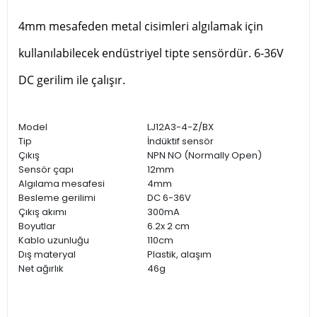
4mm mesafeden metal cisimleri algılamak için
kullanılabilecek endüstriyel tipte sensördür. 6-36V
DC gerilim ile çalışır.
Model
LJ12A3-4-Z/BX
Tip
İndüktif sensör
Çıkış
NPN NO (Normally Open)
Sensör çapı
12mm
Algılama mesafesi
4mm
Besleme gerilimi
DC 6-36V
Çıkış akımı
300mA
Boyutlar
6.2x 2 cm
Kablo uzunluğu
110cm
Dış materyal
Plastik, alaşım
Net ağırlık
46g