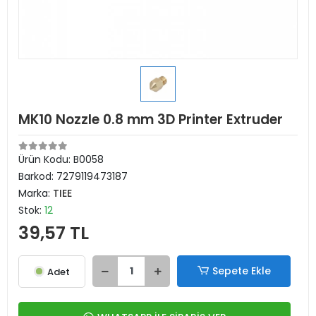
MK10 Nozzle 0.8 mm 3D Printer Extruder
Ürün Kodu:
B0058
Barkod:
7279119473187
Marka:
TIEE
Stok:
12
39,57 TL
Sepete Ekle
Adet