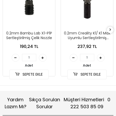
0.2mm Bambu Lab X1-P1P
0.2mm Creality K1/ K1 Max
Sertleştirilmiş Çelik Nozzle
Uyumlu Sertleştirilmiş
Çelik Nozzle
190,24 TL
237,92 TL
Adet
Adet
SEPETE EKLE
SEPETE EKLE
Yardım
Sıkça Sorulan
Müşteri Hizmetleri
0
Lazım Mı?
Sorular
222 503 85 09