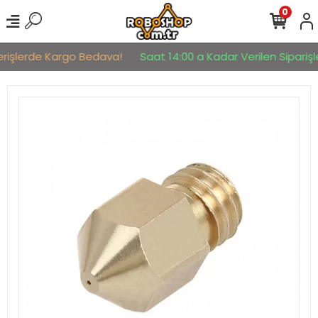
0
erişlerde Kargo Bedava!
Saat 14:00 a Kadar Verilen Siparişle