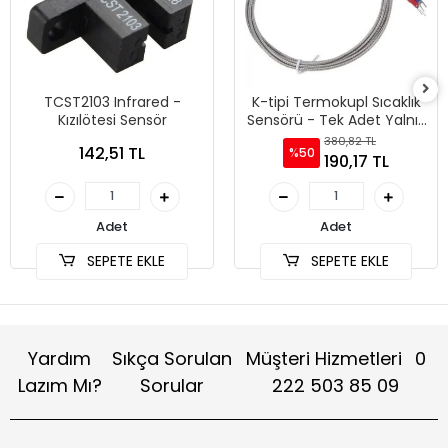
TCST2103 Infrared -
K-tipi Termokupl Sıcaklık
Kızılötesi Sensör
Sensörü - Tek Adet Yalnız
Sensör
380,82 TL
142,51 TL
%50
190,17 TL
Adet
Adet
SEPETE EKLE
SEPETE EKLE
Yardım
Sıkça Sorulan
Müşteri Hizmetleri
0
Lazım Mı?
Sorular
222 503 85 09