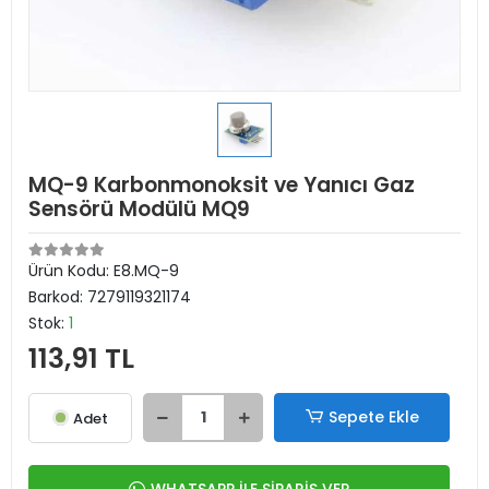
MQ-9 Karbonmonoksit ve Yanıcı Gaz
Sensörü Modülü MQ9
Ürün Kodu:
E8.MQ-9
Barkod:
7279119321174
Stok:
1
113,91 TL
Sepete Ekle
Adet