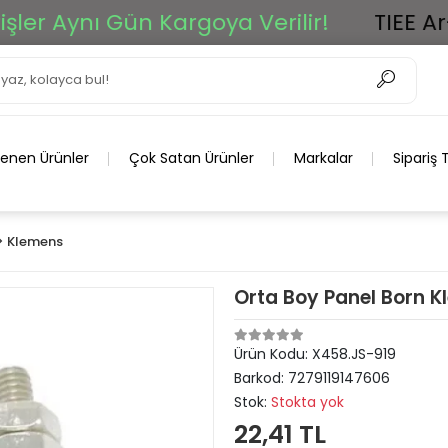
Aynı Gün Kargoya Verilir!
TIEE Ar-Ge G
lenen Ürünler
Çok Satan Ürünler
Markalar
Sipariş 
> Klemens
Orta Boy Panel Born Kl
Ürün Kodu:
X458.JS-919
Barkod:
7279119147606
Stok:
Stokta yok
22,41 TL