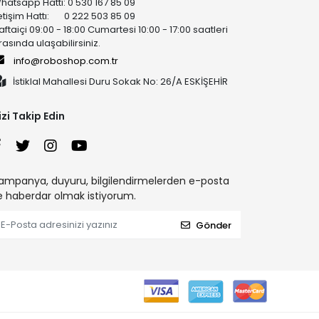
hatsapp Hattı: 0 530 167 85 09
letişim Hattı: 0 222 503 85 09
aftaiçi 09:00 - 18:00 Cumartesi 10:00 - 17:00 saatleri
rasında ulaşabilirsiniz.
info@roboshop.com.tr
İstiklal Mahallesi Duru Sokak No: 26/A ESKİŞEHİR
izi Takip Edin
ampanya, duyuru, bilgilendirmelerden e-posta
le haberdar olmak istiyorum.
Gönder