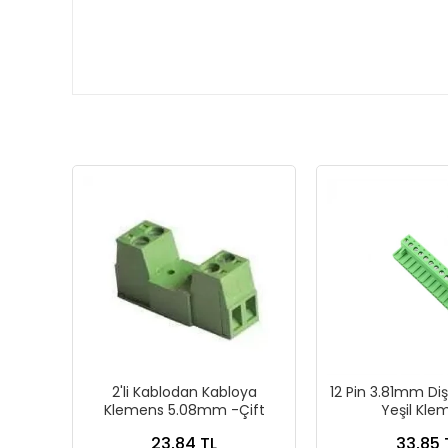
2'li Kablodan Kabloya
12 Pin 3.81mm Di
Klemens 5.08mm -Çift
Yeşil Kle
23,84 TL
33,85 