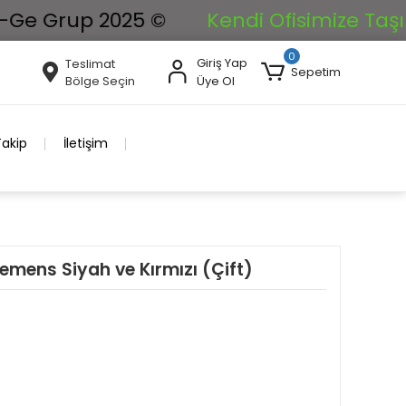
rup 2025 ©
Kendi Ofisimize Taşınıyoruz
0
Giriş Yap
Teslimat
Sepetim
Bölge Seçin
Üye Ol
Takip
İletişim
emens Siyah ve Kırmızı (Çift)