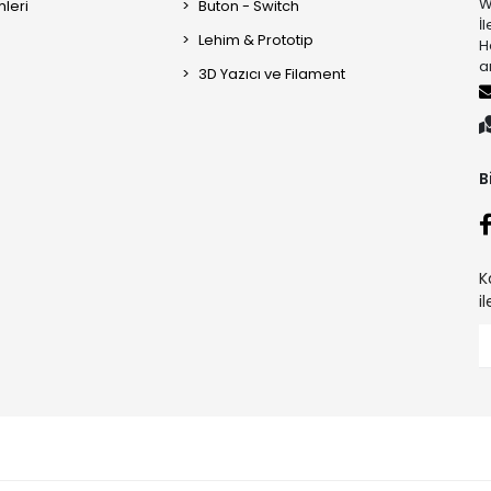
W
mleri
Buton - Switch
İ
Lehim & Prototip
H
a
3D Yazıcı ve Filament
B
K
i