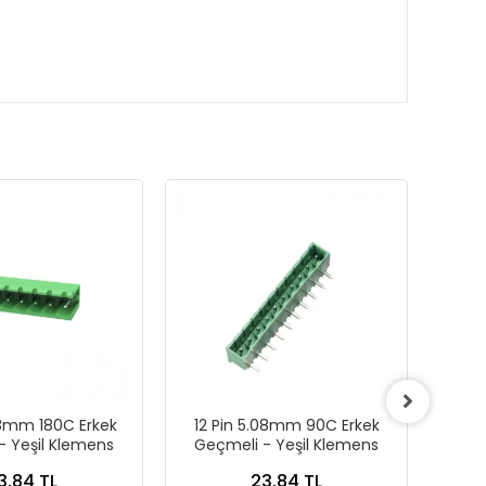
08mm 180C Erkek
12 Pin 5.08mm 90C Erkek
12 Pi
- Yeşil Klemens
Geçmeli - Yeşil Klemens
3,84 TL
23,84 TL