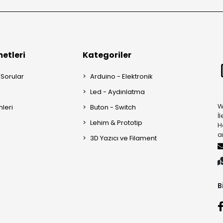
etleri
Kategoriler
 Sorular
Arduino - Elektronik
Led - Aydınlatma
W
mleri
Buton - Switch
İ
Lehim & Prototip
H
a
3D Yazıcı ve Filament
B