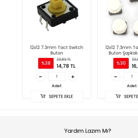
12x12 7.3mm Tact Switch
12x12 7.3mm Ta
Buton
Buton Şapkalı
23,83 TL
23,
%38
%30
14,78 TL
16
Adet
Adet
SEPETE EKLE
SEPETE
Yardım Lazım Mı?