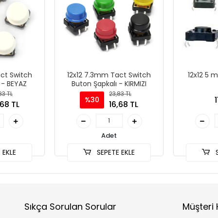
ct Switch
12x12 7.3mm Tact Switch
12x12 5 
 - BEYAZ
Buton Şapkalı - KIRMIZI
83 TL
23,83 TL
1
%30
,68 TL
16,68 TL
Adet
 EKLE
SEPETE EKLE
S
Sıkça Sorulan Sorular
Müşteri 