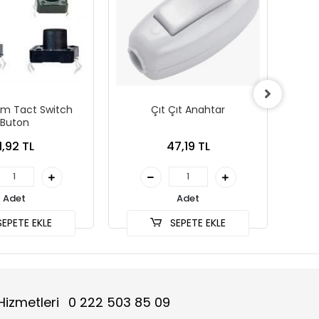
mm Tact Switch
Çıt Çıt Anahtar
20mm
Buton
A
1,92 TL
47,19 TL
Adet
Adet
EPETE EKLE
SEPETE EKLE
Hizmetleri
0 222 503 85 09