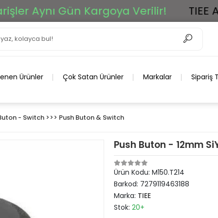
r Aynı Gün Kargoya Verilir!
TIEE Ar-G
lenen Ürünler
Çok Satan Ürünler
Markalar
Sipariş 
Buton - Switch >>> Push Buton & Switch
Push Buton - 12mm Si
Ürün Kodu:
M150.T214
Barkod:
7279119463188
Marka:
TIEE
Stok:
20+