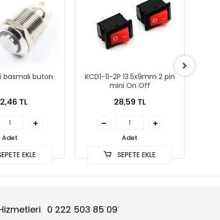
i basmalı buton
KCD1-11-2P 13.5x9mm 2 pin
16 -
mini On Off
2,46 TL
28,59 TL
Adet
Adet
EPETE EKLE
SEPETE EKLE
Hizmetleri
0 222 503 85 09