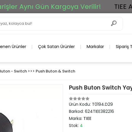
r Aynı Gün Kargoya Verilir!
TIEE Ar-Ge
lenen Ürünler
Çok Satan Ürünler
Markalar
Sipariş 
Buton - Switch >>> Push Buton & Switch
Push Buton Switch Yay
Ürün Kodu:
T0194.D29
Barkod:
624TIEE382216
Marka:
TIEE
Stok:
4