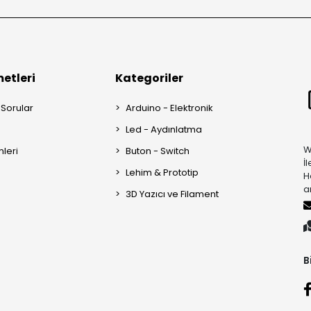
etleri
Kategoriler
 Sorular
Arduino - Elektronik
Led - Aydınlatma
W
mleri
Buton - Switch
İ
Lehim & Prototip
H
a
3D Yazıcı ve Filament
B