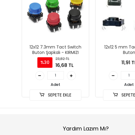
12x12 7.3mm Tact Switch
12x12 5 mm Ta
Buton Şapkalı - KIRMIZI
Buto
23,82 TL
11,91 T
%30
16,68 TL
Adet
Adet
SEPETE EKLE
SEPETE
Yardım Lazım Mı?