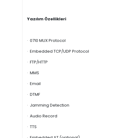
Yazılım Özellikleri
· 0710 MUX Protocol
· Embedded TCP/UDP Protocol
· FTP/HTTP
· MMS
· Email
· DTMF
· Jamming Detection
· Audio Record
· TTS
· Embedded AT (optional)