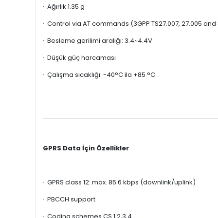
· Ağırlık 1.35 g
· Control via AT commands (3GPP TS27.007, 27.005 
· Besleme gerilimi aralığı: 3.4~4.4V
· Düşük güç harcaması
· Çalışma sıcaklığı: -40°C ila +85 °C
GPRS Data İçin Özellikler
· GPRS class 12: max. 85.6 kbps (downlink/uplink)
· PBCCH support
· Coding schemes CS 1,2,3,4