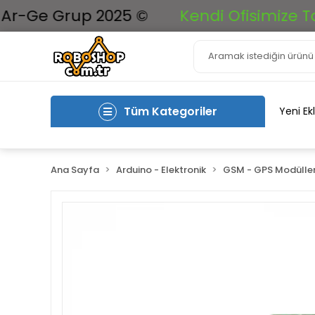
e Grup 2025 ©
Kendi Ofisimize Taşınıyo
Tüm Kategoriler
Yeni Ek
Ana Sayfa
Arduino - Elektronik
GSM - GPS Modüller