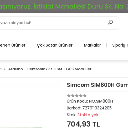
ruz. İstiklal Mahallesi Duru Sk. No: 26/A
lenen Ürünler
Çok Satan Ürünler
Markalar
Sipariş 
i
Arduino - Elektronik >>> GSM - GPS Modülleri
Simcom SIM800H Gsm 
Ürün Kodu:
NO.SIM800H
Barkod:
7279119324205
Stok:
Stokta yok
704,93 TL