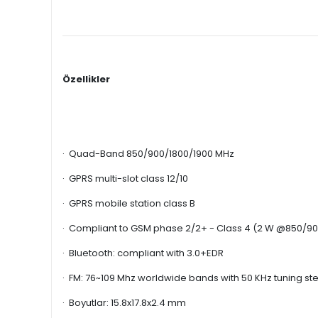
Özellikler
· Quad-Band 850/900/1800/1900 MHz
· GPRS multi-slot class 12/10
· GPRS mobile station class B
· Compliant to GSM phase 2/2+ - Class 4 (2 W @850/90
· Bluetooth: compliant with 3.0+EDR
· FM: 76~109 Mhz worldwide bands with 50 KHz tuning st
· Boyutlar: 15.8x17.8x2.4 mm