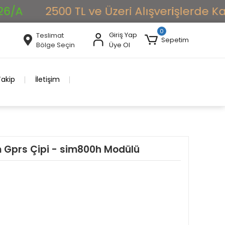
2500 TL ve Üzeri Alışverişlerde Kargo 
0
Giriş Yap
Teslimat
Sepetim
Bölge Seçin
Üye Ol
Takip
İletişim
Gprs Çipi - sim800h Modülü