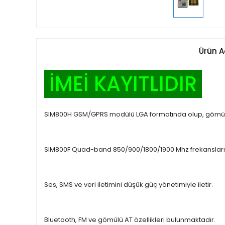
Ürün A
İMEİ KAYITLIDIR
SIM800H GSM/GPRS modülü LGA formatında olup, gömülü
SIM800F Quad-band 850/900/1800/1900 Mhz frekansları 
Ses, SMS ve veri iletimini düşük güç yönetimiyle iletir.
Bluetooth, FM ve gömülü AT özellikleri bulunmaktadır.