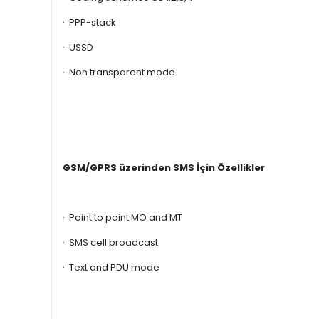
· PPP-stack
· USSD
· Non transparent mode
GSM/GPRS üzerinden SMS İçin Özellikler
· Point to point MO and MT
· SMS cell broadcast
· Text and PDU mode