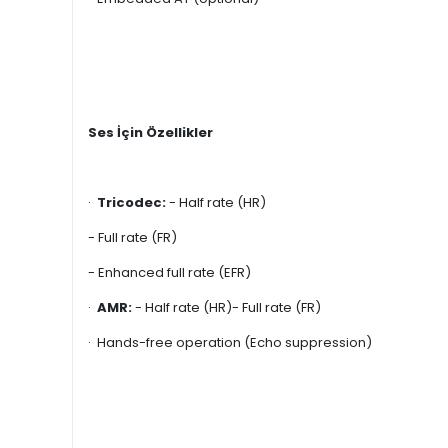
Ses İçin Özellikler
·
Tricodec:
- Half rate (HR)
- Full rate (FR)
- Enhanced full rate (EFR)
·
AMR:
- Half rate (HR)- Full rate (FR)
· Hands-free operation (Echo suppression)