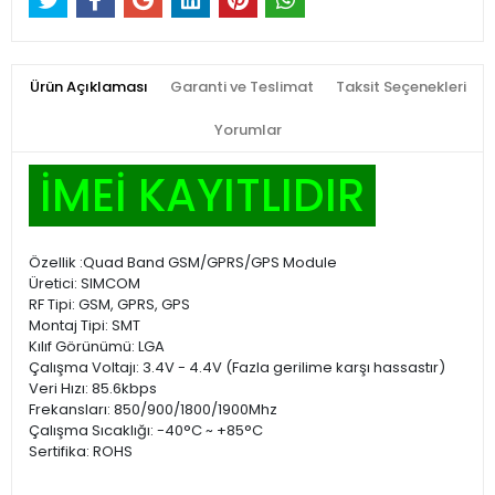
Ürün Açıklaması
Garanti ve Teslimat
Taksit Seçenekleri
Yorumlar
İMEİ KAYITLIDIR
Özellik :Quad Band GSM/GPRS/GPS Module
Üretici: SIMCOM
RF Tipi: GSM, GPRS, GPS
Montaj Tipi: SMT
Kılıf Görünümü: LGA
Çalışma Voltajı: 3.4V - 4.4V (Fazla gerilime karşı hassastır)
Veri Hızı: 85.6kbps
Frekansları: 850/900/1800/1900Mhz
Çalışma Sıcaklığı: -40°C ~ +85°C
Sertifika: ROHS