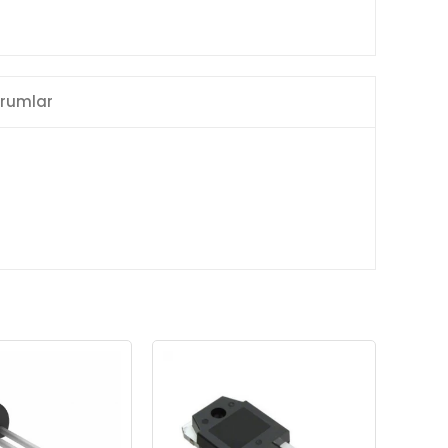
rumlar
N