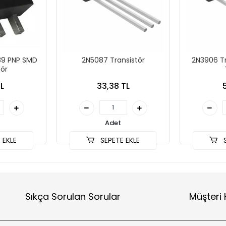
89 PNP SMD
2N5087 Transistör
2N3906 Tr
tör
TL
33,38 TL
Adet
 EKLE
SEPETE EKLE
S
Sıkça Sorulan Sorular
Müşteri 