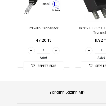
2N5485 Transistör
BCX53-16 SOT-
Transis
47,20 TL
11,92 
Adet
Adet
SEPETE EKLE
SEPETE
Yardım Lazım Mı?