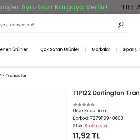
er Aynı Gün Kargoya Verilir!
TIEE Ar-G
lenen Ürünler
Çok Satan Ürünler
Markalar
Sipariş 
> Transistör
TIP122 Darlington Tra
Ürün Kodu:
Axxx
Barkod:
7279119940603
Stok:
Stokta yok
11,92 TL