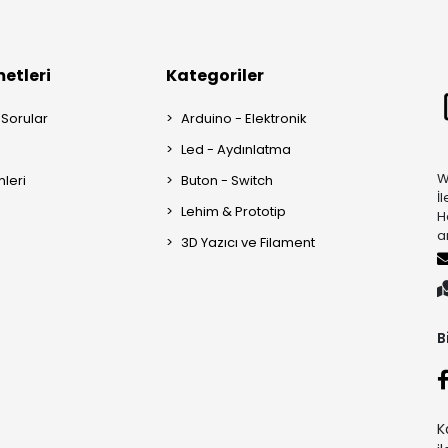
etleri
Kategoriler
 Sorular
Arduino - Elektronik
Led - Aydınlatma
W
mleri
Buton - Switch
İ
Lehim & Prototip
H
a
3D Yazıcı ve Filament
B
K