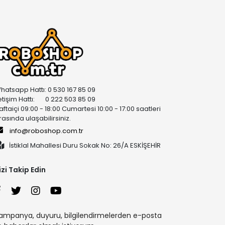
hatsapp Hattı: 0 530 167 85 09
letişim Hattı: 0 222 503 85 09
aftaiçi 09:00 - 18:00 Cumartesi 10:00 - 17:00 saatleri
rasında ulaşabilirsiniz.
info@roboshop.com.tr
İstiklal Mahallesi Duru Sokak No: 26/A ESKİŞEHİR
izi Takip Edin
ampanya, duyuru, bilgilendirmelerden e-posta