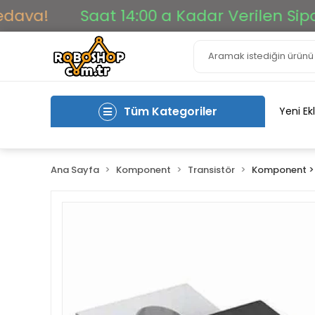
a!
Saat 14:00 a Kadar Verilen Siparişl
Tüm Kategoriler
Yeni Ek
Ana Sayfa
Komponent
Transistör
Komponent >>