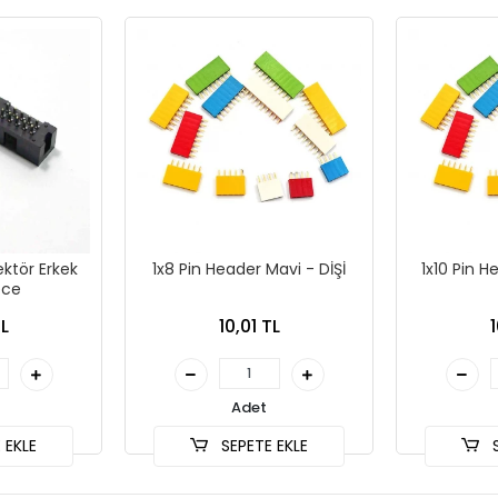
ektör Erkek
1x8 Pin Header Mavi - DİŞİ
1x10 Pin H
ece
L
10,01 TL
1
Adet
 EKLE
SEPETE EKLE
S