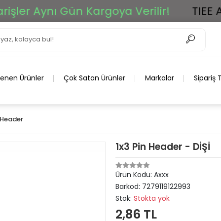
er Aynı Gün Kargoya Verilir!
TIEE Ar-G
lenen Ürünler
Çok Satan Ürünler
Markalar
Sipariş 
 Header
1x3 Pin Header - DİŞİ
Ürün Kodu:
Axxx
Barkod:
7279119122993
Stok:
Stokta yok
2,86 TL