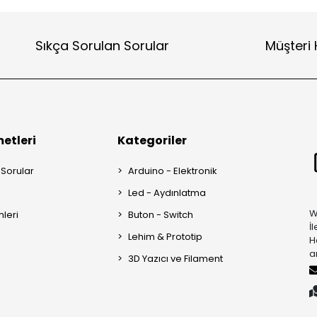
Sıkça Sorulan Sorular
Müşteri 
etleri
Kategoriler
 Sorular
Arduino - Elektronik
Led - Aydınlatma
W
mleri
Buton - Switch
İ
Lehim & Prototip
H
a
3D Yazıcı ve Filament