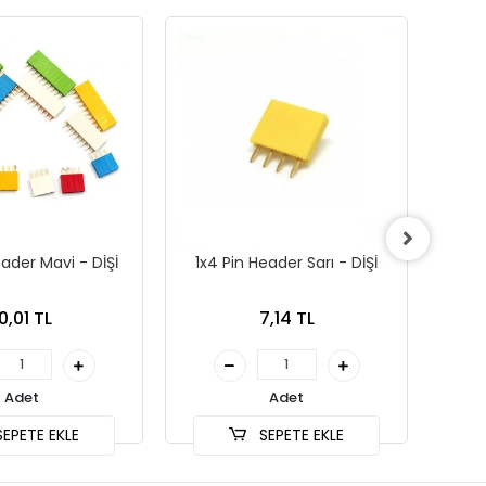
eader Mavi - DİŞİ
1x4 Pin Header Sarı - DİŞİ
1x4 
0,01 TL
7,14 TL
Adet
Adet
EPETE EKLE
SEPETE EKLE