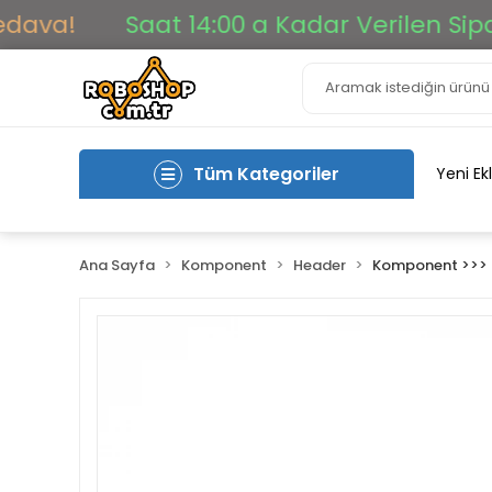
a!
Saat 14:00 a Kadar Verilen Siparişl
Tüm Kategoriler
Yeni Ek
Ana Sayfa
Komponent
Header
Komponent >>>