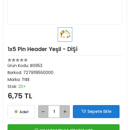
1x5 Pin Header Yeşil - DİŞİ
Ürün Kodu:
B0953
Barkod:
7279119550000
Marka:
TIEE
Stok:
20+
6,75 TL
Sepete Ekle
Adet