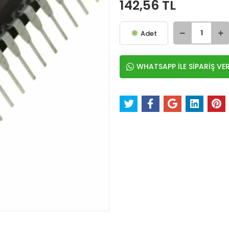
142,56 TL
Adet
WHATSAPP İLE SİPARİŞ VE