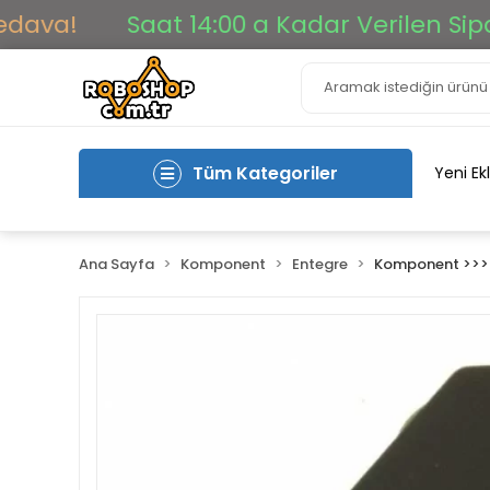
va!
Saat 14:00 a Kadar Verilen Sipariş
Tüm Kategoriler
Yeni Ek
Ana Sayfa
Komponent
Entegre
Komponent >>> 