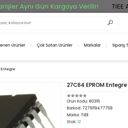
ler Aynı Gün Kargoya Verilir!
TIEE Ar-
lenen Ürünler
Çok Satan Ürünler
Markalar
Sipariş 
Entegre
27C64 EPROM Entegre
Ürün Kodu:
B0316
Barkod:
7279119477758
Marka:
TIEE
Stok:
12