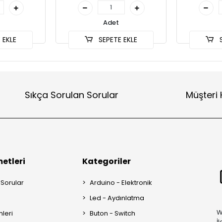
Adet
 EKLE
SEPETE EKLE
S
Sıkça Sorulan Sorular
Müşteri 
etleri
Kategoriler
 Sorular
Arduino - Elektronik
Led - Aydınlatma
W
mleri
Buton - Switch
İ