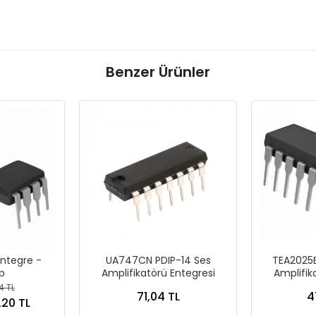
Benzer Ürünler
Entegre -
UA747CN PDIP-14 Ses
TEA2025B
p
Amplifikatörü Entegresi
Amplifik
4 TL
71,04 TL
4
,20 TL