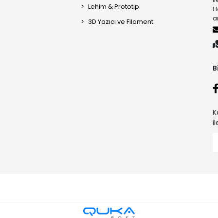
Lehim & Prototip
H
a
3D Yazıcı ve Filament
B
K
i