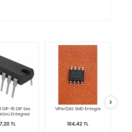
 DIP-16 DIP Ses
VIPer12AS SMD Entegre
EL
atörü Entegresi
O
7,20 TL
104,42 TL