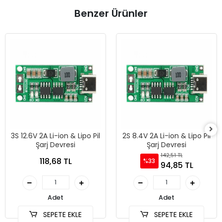
Benzer Ürünler
3S 12.6V 2A Li-ion & Lipo Pil
2S 8.4V 2A Li-ion & Lipo Pil
Şarj Devresi
Şarj Devresi
142,51 TL
118,68 TL
%33
94,85 TL
Adet
Adet
SEPETE EKLE
SEPETE EKLE