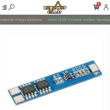
0
erişlerde Kargo Bedava!
Saat 14:00 a Kadar Verilen Siparişle