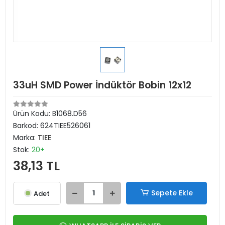
33uH SMD Power İndüktör Bobin 12x12
Ürün Kodu:
B1068.D56
Barkod:
624TIEE526061
Marka:
TIEE
Stok:
20+
38,13 TL
Sepete Ekle
Adet