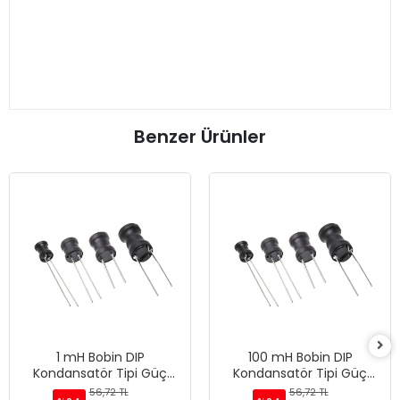
Benzer Ürünler
1 mH Bobin DIP
100 mH Bobin DIP
Kondansatör Tipi Güç
Kondansatör Tipi Güç
Bobini
Bobini
56,72 TL
56,72 TL