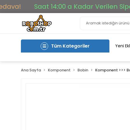
a!
Saat 14:00 a Kadar Verilen Siparişl
Tüm Kategoriler
Yeni Ek
Ana Sayfa
Komponent
Bobin
Komponent >>> B