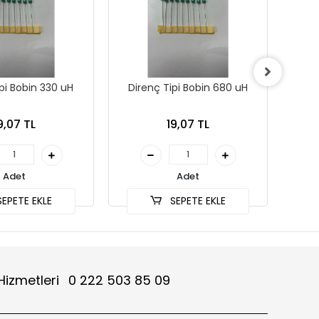
pi Bobin 330 uH
Direnç Tipi Bobin 680 uH
Dir
9,07 TL
19,07 TL
Adet
Adet
EPETE EKLE
SEPETE EKLE
Hizmetleri
0 222 503 85 09