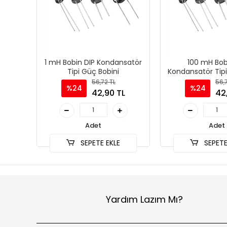
1 mH Bobin DIP Kondansatör
100 mH Bob
Tipi Güç Bobini
Kondansatör Tipi
56,72 TL
56,
%24
%24
42,90 TL
42
Adet
Adet
SEPETE EKLE
SEPETE
Yardım Lazım Mı?