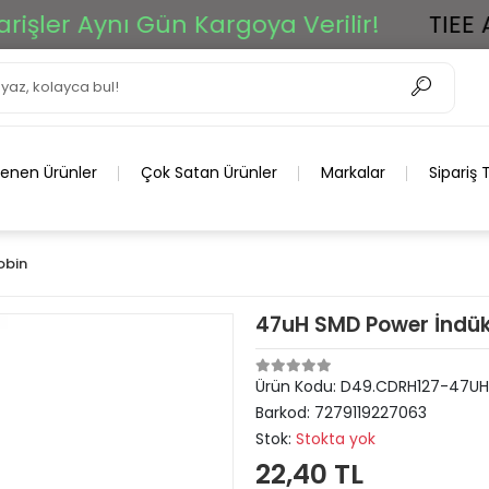
er Aynı Gün Kargoya Verilir!
TIEE Ar-G
lenen Ürünler
Çok Satan Ürünler
Markalar
Sipariş 
obin
47uH SMD Power İndükt
Ürün Kodu:
D49.CDRH127-47UH
Barkod:
7279119227063
Stok:
Stokta yok
22,40 TL