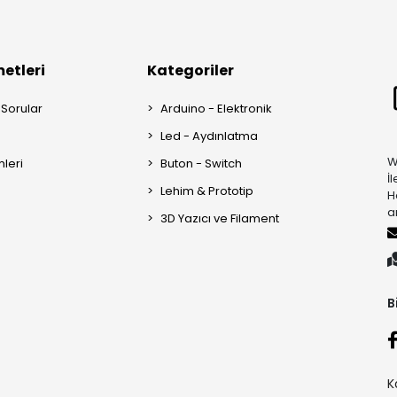
etleri
Kategoriler
 Sorular
Arduino - Elektronik
Led - Aydınlatma
W
mleri
Buton - Switch
İ
Lehim & Prototip
H
a
3D Yazıcı ve Filament
B
K