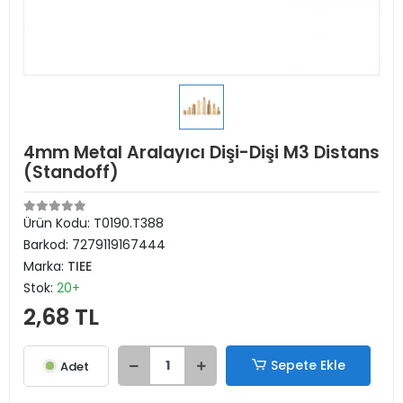
4mm Metal Aralayıcı Dişi-Dişi M3 Distans
(Standoff)
Ürün Kodu:
T0190.T388
Barkod:
7279119167444
Marka:
TIEE
Stok:
20+
2,68 TL
Sepete Ekle
Adet