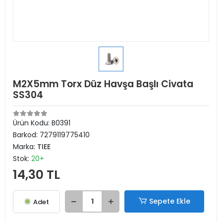
M2X5mm Torx Düz Havşa Başlı Civata
SS304
Ürün Kodu:
B0391
Barkod:
7279119775410
Marka:
TIEE
Stok:
20+
14,30 TL
Sepete Ekle
Adet