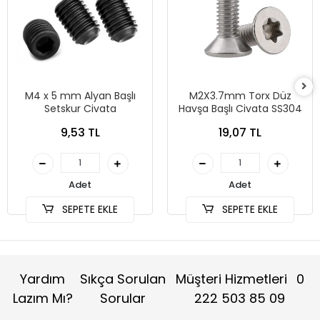
M4 x 5 mm Alyan Başlı
M2X3.7mm Torx Düz
Setskur Civata
Havşa Başlı Civata SS304
9,53 TL
19,07 TL
Adet
Adet
SEPETE EKLE
SEPETE EKLE
Yardım
Sıkça Sorulan
Müşteri Hizmetleri
0
Lazım Mı?
Sorular
222 503 85 09