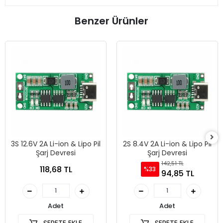
Benzer Ürünler
3S 12.6V 2A Li-ion & Lipo Pil
2S 8.4V 2A Li-ion & Lipo Pil
Şarj Devresi
Şarj Devresi
142,51 TL
118,68 TL
%33
94,85 TL
Adet
Adet