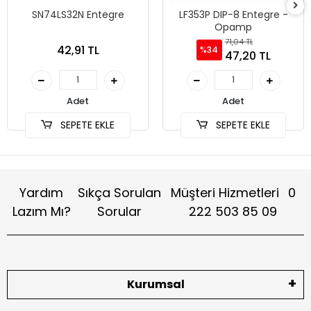
SN74LS32N Entegre
LF353P DIP-8 Entegre -
Opamp
71,04 TL
42,91 TL
%34
47,20 TL
Adet
Adet
SEPETE EKLE
SEPETE EKLE
Yardım
Sıkça Sorulan
Müşteri Hizmetleri
0
Lazım Mı?
Sorular
222 503 85 09
Kurumsal