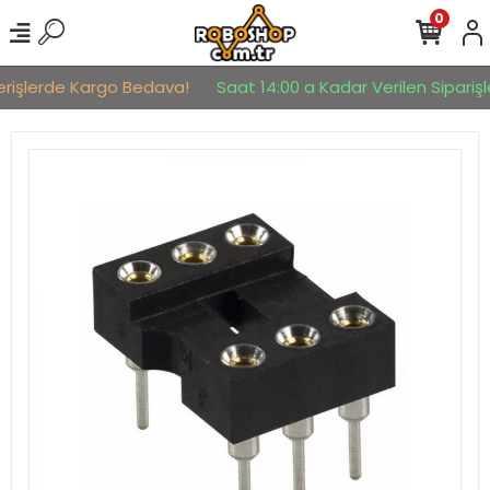
0
erişlerde Kargo Bedava!
Saat 14:00 a Kadar Verilen Siparişle