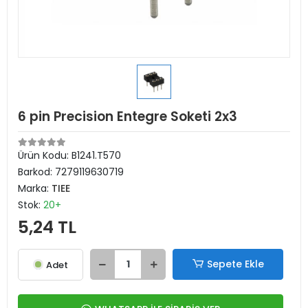
6 pin Precision Entegre Soketi 2x3
Ürün Kodu:
B1241.T570
Barkod:
7279119630719
Marka:
TIEE
Stok:
20+
5,24 TL
Sepete Ekle
Adet