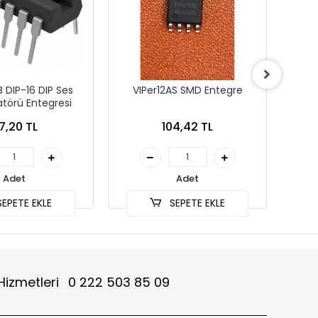
 DIP-16 DIP Ses
VIPer12AS SMD Entegre
EL
atörü Entegresi
O
7,20 TL
104,42 TL
Adet
Adet
EPETE EKLE
SEPETE EKLE
Hizmetleri
0 222 503 85 09