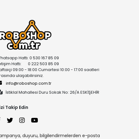
hatsapp Hattı: 0 530 167 85 09
letişim Hattı: 0 222 503 85 09
aftaiçi 09:00 - 18:00 Cumartesi 10:00 - 17:00 saatleri
rasında ulaşabilirsiniz.
info@roboshop.com.tr
İstiklal Mahallesi Duru Sokak No: 26/A ESKİŞEHİR
izi Takip Edin
ampanya, duyuru, bilgilendirmelerden e-posta