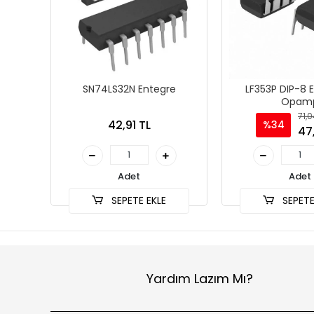
SN74LS32N Entegre
LF353P DIP-8 
Opam
71,0
42,91 TL
%34
47
Adet
Adet
SEPETE EKLE
SEPETE
Yardım Lazım Mı?