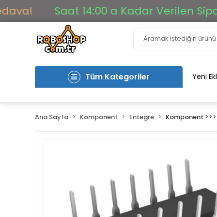
!
Saat 14:00 a Kadar Verilen Siparişle
Tüm Kategoriler
Yeni Ek
Ana Sayfa
Komponent
Entegre
Komponent >>> 