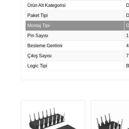
Ürün Alt Kategorisi
D
Paket Tipi
D
Montaj Tipi
D
Pin Sayısı
1
Besleme Gerilimi
4
Çıkış Sayısı
7
Logic Tipi
B