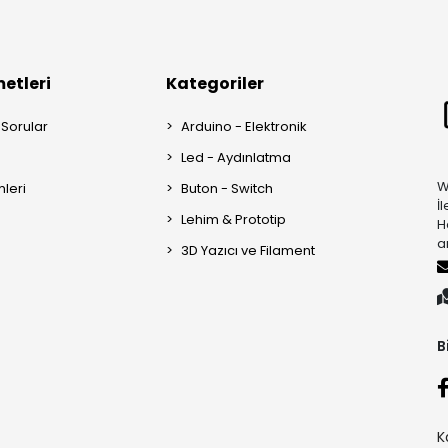
etleri
Kategoriler
 Sorular
Arduino - Elektronik
Led - Aydınlatma
W
mleri
Buton - Switch
İ
Lehim & Prototip
H
a
3D Yazıcı ve Filament
B
K