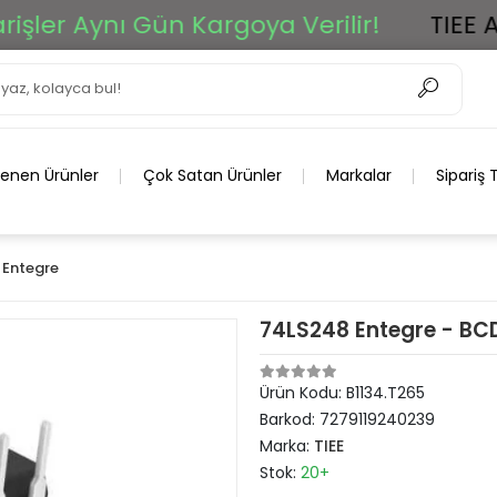
r Aynı Gün Kargoya Verilir!
TIEE Ar-Ge
lenen Ürünler
Çok Satan Ürünler
Markalar
Sipariş 
Entegre
74LS248 Entegre - BC
Ürün Kodu:
B1134.T265
Barkod:
7279119240239
Marka:
TIEE
Stok:
20+