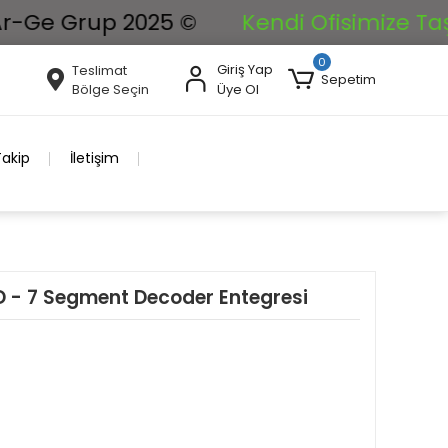
 Grup 2025 ©
Kendi Ofisimize Taşınıyor
0
Giriş Yap
Teslimat
Sepetim
Bölge Seçin
Üye Ol
Takip
İletişim
D - 7 Segment Decoder Entegresi