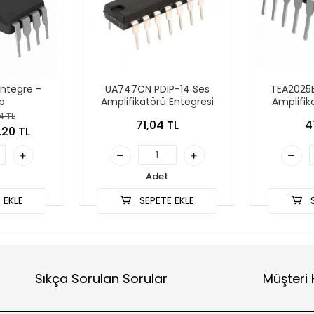
Entegre -
UA747CN PDIP-14 Ses
TEA2025B
p
Amplifikatörü Entegresi
Amplifik
4 TL
71,04 TL
4
,20 TL
Adet
 EKLE
SEPETE EKLE
S
Sıkça Sorulan Sorular
Müşteri 