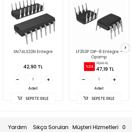
SN74LS32N Entegre
LF353P DIP-8 Entegre -
Opamp
71,02 TL
42,90 TL
%34
47,19 TL
Adet
Adet
SEPETE EKLE
SEPETE EKLE
Yardım
Sıkça Sorulan
Müşteri Hizmetleri
0