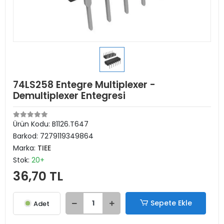
74LS258 Entegre Multiplexer -
Demultiplexer Entegresi
Ürün Kodu:
B1126.T647
Barkod:
7279119349864
Marka:
TIEE
Stok:
20+
36,70 TL
Sepete Ekle
Adet