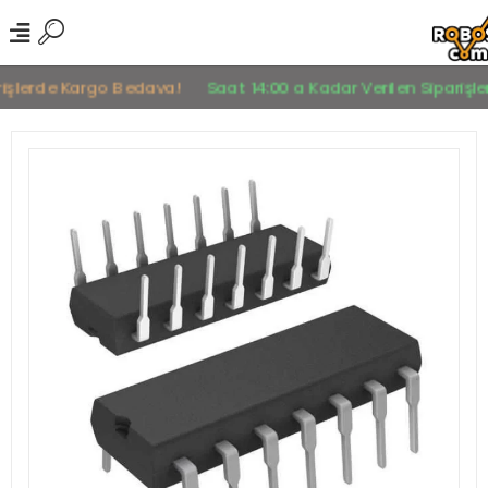
işlerde Kargo Bedava!
Saat 14:00 a Kadar Verilen Siparişler A